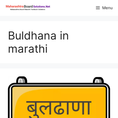
Skip
Menu
to
content
Buldhana in
marathi