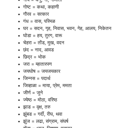
गोष्ट = कथा, कहाणी
गौरव = सत्कार
गंध = वास, परिमळ
घर = सदन, गृह, निवास, भवन, गेह, आलय, निकेतन
घोडा = हय, तुरग, वारू
चेहरा = तोंड, मुख, वदन
छंद = नाद, आवड
छिद्र = भोक
जरा = म्हातारपण
जयघोष = जयजयकार
जिन्नस = पदार्थ
जिव्हाळा = माया, प्रेम, ममता
जीर्ण = जुने
ज्येष्ठ = मोठा, वरिष्ठ
झाड = वृक्ष, तरु
झुंबड = गर्दी, रीघ, थवा
झुंज = लढा, संग्राम, संघर्ष