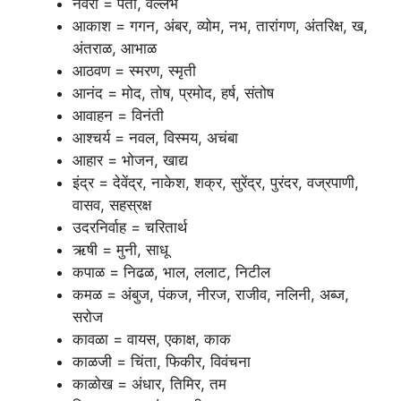
नवरा = पती, वल्लभ
आकाश = गगन, अंबर, व्योम, नभ, तारांगण, अंतरिक्ष, ख,
अंतराळ, आभाळ
आठवण = स्मरण, स्मृती
आनंद = मोद, तोष, प्रमोद, हर्ष, संतोष
आवाहन = विनंती
आश्चर्य = नवल, विस्मय, अचंबा
आहार = भोजन, खाद्य
इंद्र = देवेंद्र, नाकेश, शक्र, सुरेंद्र, पुरंदर, वज्रपाणी,
वासव, सहस्रक्ष
उदरनिर्वाह = चरितार्थ
ऋषी = मुनी, साधू
कपाळ = निढळ, भाल, ललाट, निटील
कमळ = अंबुज, पंकज, नीरज, राजीव, नलिनी, अब्ज,
सरोज
कावळा = वायस, एकाक्ष, काक
काळजी = चिंता, फिकीर, विवंचना
काळोख = अंधार, तिमिर, तम