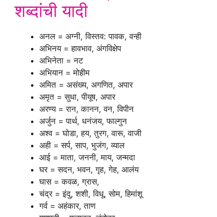
शब्दांची यादी
अनल = अग्नी, विस्तव: पावक, वन्ही
अभिनय = हावभाव, अंगविक्षेप
अभिनेता = नट
अभियान = मोहीम
अमित = असंख्य, अगणित, अपार
अमृत = सुधा, पीयूष, अपार
अरण्य = रान, कानन, वन, विपीन
अर्जुन = पार्थ, धनंजय, फाल्गुन
अश्व = घोडा, हय, तुरग, वारू, वाजी
अही = सर्प, साप, भुजंग, व्याल
आई = माता, जननी, माय, जन्मदा
घर = सदन, भवन, गृह, गेह, आलंय
घास = कवळ, ग्रास,
चंद्र = इंदु, शशी, विधू, सोम, हिमांशू
गर्व = अहंकार, ताण