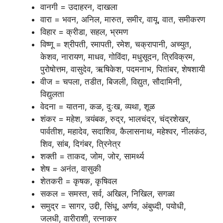
वानगी = उदाहरन, दाखला
वारा = भवन, अनिल, मारुत, समीर, वायू, वात, समीकरण
विहार = क्रीडा, सहल, भ्रमण
विष्णू = श्रीपती, रमापती, रमेश, चक्रापानी, अच्युत,
केशव, नारायण, माधव, गोविंदा, मधुसूदन, त्रिविक्रम,
पुरोषोत्तम, वासुदेव, ऋषिकेश, पदमनाभ, पितांबर, शेषशायी
वीज = चपला, तडीत, बिजली, विद्युत, सौदामिनी,
विद्युलता
वेदना = यातना, कळ, दुःख, व्यथा, शूळ
शंकर = महेश, त्र्यंबक, रुद्र, भालचंद्र, चंद्रशेखर,
पार्वतीश, महादेव, सदाशिव, कैलासनाथ, महेश्वर, नीलकंठ,
शिव, सांब, दिगंबर, त्रिनेत्र
शक्ती = ताकद, जोम, जोर, सामर्थ्य
शेष = अनंत, वासुकी
शेतकरी = कृषक, कृषिवल
सकल = समस्त, सर्व, अखिल, निखिल, सगळा
समुद्र = सागर, उद्दी, सिंधू, अर्णव, अंबुध्दी, पयोधी,
जलधी, वारीराशी, रत्नाकर