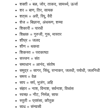
शक्ती = बळ, जोर, ताकद, सामर्थ्य, ऊर्जा
शर = बाण, तिर, सायक
शत्रू = अरी, रिपू, वैरी
शेज = बिछाना, अंथरूण, शय्या
शिकारी = पारधी
शिक्षक = गुरुजी, गुरू, मास्तर
शीघ्र = जलद
शीण = थकवा
शिकस्त = पराकाष्ठा
सज्जन = संत
समाधान = आनंद, संतोष
समुद्र = सागर, सिंधू, रत्नाकर, जलधी, पयोधी, जलनिधी
समय = वेळ
साप = सर्प, भुजंग, अहि
संहार = नाश, विनाश, सर्वनाश, विध्वंस
स्वच्छ = नीट, निर्मळ, साफ
स्तुती = प्रशंसा, कौतुक
साधू = संन्यासी