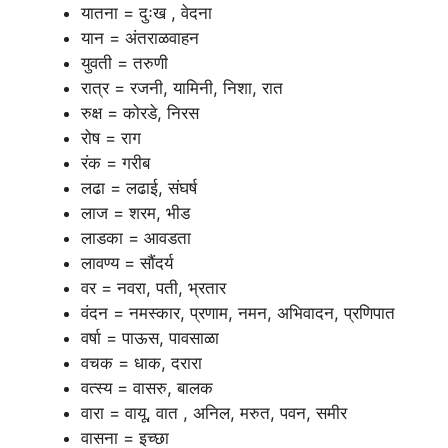
यातना = दुःख , वेदना
यान = अंतराळवाहन
युवती = तरुणी
रात्र = रजनी, यामिनी, निशा, रात
रुक्ष = कोरडे, निरस
रोष = राग
रंक = गरीब
लढा = लढाई, संघर्ष
लाज = शरम, भीड
लाडका = आवडता
लावण्य = सौंदर्य
वर = नवरा, पती, भ्रतार
वंदन = नमस्कार, प्रणाम, नमन, अभिवादन, प्रणिपात
वर्षा = पाऊस, पावसाळा
वचक = धाक, दरारा
वत्स्य = वासरु, बालक
वारा = वायू, वात , अनिल, मरुत, पवन, समीर
वासना = इच्छा