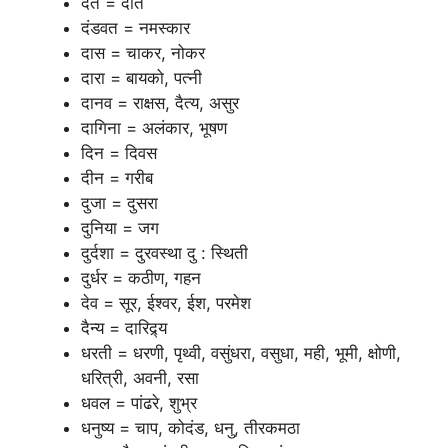
दंत = दात
दंडवत = नमस्कार
दास = चाकर, नोकर
दारा = बायको, पत्नी
दानव = राक्षस, दैत्य, असुर
दागिना = अलंकार, भूषण
दिन = दिवस
दीन = गरीब
दुजा = दुसरा
दुनिया = जग
दुर्दशा = दुरवस्था दु : स्थिती
दुर्धर = कठीण, गहन
देव = सूर, ईश्वर, ईश, परमेश
दैन्य = दारिद्र्य
धरती = धरणी, पृथ्वी, वसुंधरा, वसुधा, मही, भूमी, क्षोणी,
धरित्री, अवनी, रसा
धवल = पांढरे, शुभ्र
धनुष्य = चाप, कोदंड, धनु, तीरकमठा