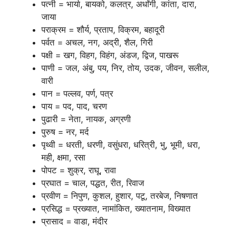
पत्नी = भार्या, बायको, कलत्र, अर्धांगी, कांता, दारा,
जाया
पराक्रम = शौर्य, प्रताप, विक्रम, बहादूरी
पर्वत = अचल, नग, अद्री, शैल, गिरी
पक्षी = खग, विहग, विहंग, अंडज, द्विज, पाखरू
पाणी = जल, अंबु, पय, निर, तोय, उदक, जीवन, सलील,
वारी
पान = पल्लव, पर्ण, पत्र
पाय = पद, पाद, चरण
पुढारी = नेता, नायक, अग्रणी
पुरुष = नर, मर्द
पृथ्वी = धरती, धरणी, वसुंधरा, धरित्री, भु, भूमी, धरा,
मही, क्षमा, रसा
पोपट = शुक्र, राघू, रावा
प्रघात = चाल, पद्धत, रीत, रिवाज
प्रवीण = निपुण, कुशल, हुशार, पटू, तरबेज, निषणात
प्रसिद्ध = प्रख्यात, नामांकित, ख्यातनाम, विख्यात
प्रासाद = वाडा, मंदीर