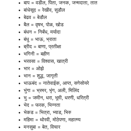
बाप = वडील, पिता, जनक, जन्मदाता, तात
बांधेसूद = रेखीव, सुडौल
बेढव = बेडौल
बैल = वृषभ, पोळ, खोड
बंधन = निर्बंध, मर्यादा
बंधु = भाऊ, भ्राता
ब्रीद = बाणा, प्रतीक्षा
भगिनी = बहीण
भरवसा = विश्वास, खात्री
भार = ओझे
भान = शुद्ध, जागृती
भाऊबंद = नातेवाईक, आप्त, सगेसोयरे
भुंगा = भ्रमर, भृंग, अली, मिलिंद
भु = जमीन, धरा, भूमी, धरणी, धरित्री
भेद = फरक, भिन्नता
भेकड = भित्रा, भ्याड, भिरु
महिमा = थोरवी, मोठेपणा, महात्म्य
मनसुबा = बेत, विचार