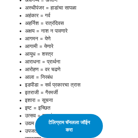
अस्थीपंजर = हाडांचा सापळा
अहंकार = गर्व
अहर्निश = रात्रंदिवस
अक्षय = नाश न पावणारे
आगमन = येणे
आगामी = येणारे
आयुध = शस्त्र
आराधना = प्रार्थना
आरोहण = वर चढणे
आला = निरबंध
इडपीडा = सर्व प्रकारचा त्रास
इतराजी = गैरमर्जी
इशारा = सूचना
इष्ट = इच्छित
उत्सव = समारंभ
टेलिग्राम चॅनलला जॉईन
उद्यम = उद्योग
करा
उपजत = जन्मापासून