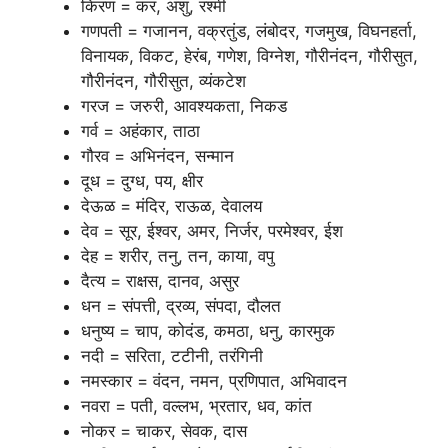
किरण = कर, अंशु, रश्मी
गणपती = गजानन, वक्रतुंड, लंबोदर, गजमुख, विघनहर्ता,
विनायक, विकट, हेरंब, गणेश, विग्नेश, गौरीनंदन, गौरीसुत,
गौरीनंदन, गौरीसुत, व्यंकटेश
गरज = जरुरी, आवश्यकता, निकड
गर्व = अहंकार, ताठा
गौरव = अभिनंदन, सन्मान
दूध = दुग्ध, पय, क्षीर
देऊळ = मंदिर, राऊळ, देवालय
देव = सूर, ईश्वर, अमर, निर्जर, परमेश्वर, ईश
देह = शरीर, तनु, तन, काया, वपु
दैत्य = राक्षस, दानव, असुर
धन = संपत्ती, द्रव्य, संपदा, दौलत
धनुष्य = चाप, कोदंड, कमठा, धनु, कारमुक
नदी = सरिता, टटीनी, तरंगिनी
नमस्कार = वंदन, नमन, प्रणिपात, अभिवादन
नवरा = पती, वल्लभ, भ्रतार, धव, कांत
नोकर = चाकर, सेवक, दास