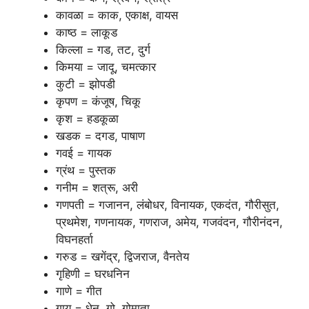
कावळा = काक, एकाक्ष, वायस
काष्ठ = लाकूड
किल्ला = गड, तट, दुर्ग
किमया = जादू, चमत्कार
कुटी = झोपडी
कृपण = कंजूष, चिकू
कृश = हडकूळा
खडक = दगड, पाषाण
गवई = गायक
ग्रंथ = पुस्तक
गनीम = शत्रू, अरी
गणपती = गजानन, लंबोधर, विनायक, एकदंत, गौरीसुत,
प्रथमेश, गणनायक, गणराज, अमेय, गजवंदन, गौरीनंदन,
विघनहर्ता
गरुड = खगेंद्र, द्विजराज, वैनतेय
गृहिणी = घरधनिन
गाणे = गीत
गाय = धेनु, गो, गोमाता