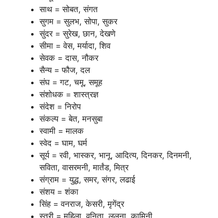
साथ = सोबत, संगत
सुगम = सुलभ, सोपा, सुकर
सुंदर = सुरेख, छान, देखणे
सीमा = वेस, मर्यादा, शिव
सेवक = दास, नौकर
सैन्य = फौज, दल
संघ = गट, चमू, समूह
संशोधक = शास्त्रज्ञ
संदेश = निरोप
संकल्प = बेत, मनसुबा
स्वामी = मालक
स्वेद = घाम, घर्म
सूर्य = रवी, भास्कर, भानू, आदित्य, दिनकर, दिनमनी,
सविता, वासरमनी, मार्तंड, मित्र
संग्राम = युद्ध, समर, संगर, लढाई
संशय = शंका
सिंह = वनराज, केसरी, मृगेंद्र
स्त्री = महिला, वनिता, ललना, कामिनी