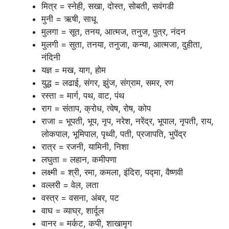
मित्र = स्नेही, सखा, दोस्त, सोबती, सवंगडी
मुनी = ऋषी, साधू
मुलगा = सूत, तनय, आत्मज, तनुज, पुत्र, नंदन
मुलगी = सुता, तनया, तनुजा, कन्या, आत्मजा, दुहीता,
नंदिनी
यज्ञ = मख, याग, होम
युद्ध = लढाई, संगर, झुंज, संग्राम, समर, रण
रस्ता = मार्ग, पथ, वाट, पंथ
राग = संताप, क्रोध, त्वेष, रोष, कोप
राजा = भूपती, भूप, नृप, नरेश, नरेंद्र, भूपाल, नृपती, राय,
लोकपाल, भूमिपाल, पृथ्वी, पती, प्रजापति, भुपेंद्र
रात्र = रजनी, यामिनी, निशा
लघुता = लहान, कमीपणा
लक्ष्मी = श्री, रमा, कमला, इंदिरा, पद्मा, वैष्णवी
वल्लरी = वेल, लता
वस्त्र = वसना, अंबर, पट
वाघ = व्याघ्र, शार्दूल
वानर = मर्कट, कपी, शाखामृग