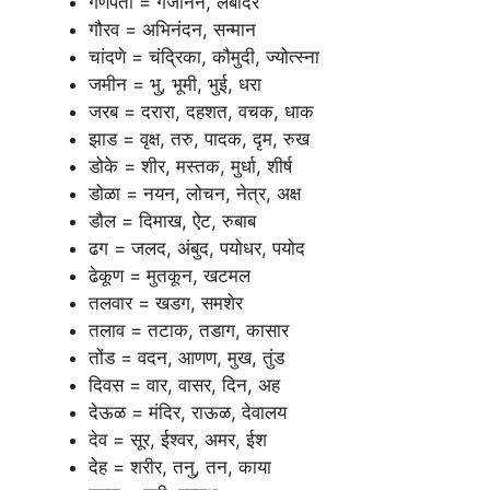
गणपती = गजानन, लंबोदर
गौरव = अभिनंदन, सन्मान
चांदणे = चंद्रिका, कौमुदी, ज्योत्स्ना
जमीन = भु, भूमी, भुई, धरा
जरब = दरारा, दहशत, वचक, धाक
झाड = वृक्ष, तरु, पादक, दृम, रुख
डोके = शीर, मस्तक, मुर्धा, शीर्ष
डोळा = नयन, लोचन, नेत्र, अक्ष
डौल = दिमाख, ऐट, रुबाब
ढग = जलद, अंबुद, पयोधर, पयोद
ढेकूण = मुतकून, खटमल
तलवार = खडग, समशेर
तलाव = तटाक, तडाग, कासार
तोंड = वदन, आणण, मुख, तुंड
दिवस = वार, वासर, दिन, अह
देऊळ = मंदिर, राऊळ, देवालय
देव = सूर, ईश्वर, अमर, ईश
देह = शरीर, तनु, तन, काया