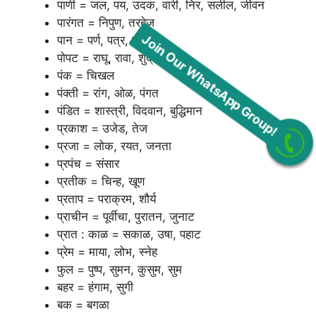
पाणी = जल, पय, उदक, वारी, निर, सलील, जीवन
पारंगत = निपुण, तरबेज
पान = पर्ण, पत्र, पल्लव
पोपट = राघू, रावा, शुक्र, किर
पंक = चिखल
पंक्ती = रांग, ओळ, पंगत
पंडित = शास्त्री, विदवान, बुद्धिमान
प्रकाश = उजेड, तेज
Join Our WhatsApp Group!
प्रजा = लोक, रयत, जनता
प्रपंच = संसार
प्रतीक = चिन्ह, खूण
प्रताप = पराक्रम, शौर्य
प्राचीन = पूर्वीचा, पुरातन, जुनाट
प्रात : काळ = सकाळ, उषा, पहाट
प्रेम = माया, लोभ, स्नेह
फुल = पुष्प, सुमन, कुसुम, सुम
बहर = हंगाम, सुगी
बक = बगळा