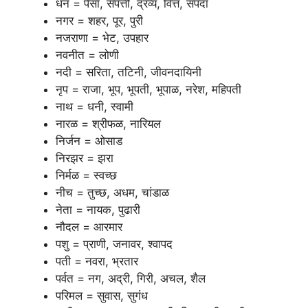
धन = पैसा, संपत्ती, द्रव्य, वित्त, संपदा
नगर = शहर, पूर, पुरी
नजराणा = भेट, उपहार
नवनीत = लोणी
नदी = सरिता, तटिनी, जीवनदायिनी
नृप = राजा, भूप, भूपती, भूपाळ, नरेश, महिपती
नाथ = धनी, स्वामी
नारळ = श्रीफळ, नारियल
निर्जन = ओसाड
निरझर = झरा
निर्मळ = स्वच्छ
नीच = तुच्छ, अधम, चांडाळ
नेता = नायक, पुढारी
नौदल = आरमार
पशु = प्राणी, जनावर, श्वापद
पती = नवरा, भ्रतार
पर्वत = नग, अद्री, गिरी, अचल, शैल
परिमल = सुवास, सुगंध