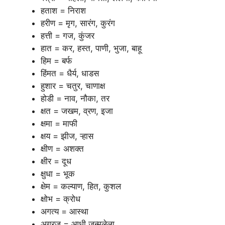
हताश = निराश
हरीण = मृग, सारंग, कुरंग
हत्ती = गज, कुंजर
हात = कर, हस्त, पाणी, भुजा, बाहू
हिम = बर्फ
हिंमत = धैर्य, धाडस
हुशार = चतुर, चाणाक्ष
होडी = नाव, नौका, तर
क्षत = जखम, व्रण, इजा
क्षमा = माफी
क्षय = झीज, ऱ्हास
क्षीण = अशक्त
क्षीर = दूध
क्षुधा = भूक
क्षेम = कल्याण, हित, कुशल
क्षोभ = क्रोध
अगत्य = आस्था
अग्रज = आधी जन्मलेला