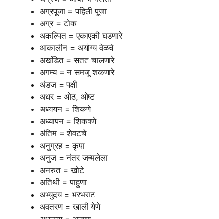
अग्रपूजा = पहिली पूजा
अग्र = टोक
अकल्पित = एकाएकी घडणारे
आकालीन = अयोग्य वेळचे
अखंडित = सतत चालणारे
अगम्य = न समजू शकणारे
अंडज = पक्षी
अधर = ओठ, ओष्ट
अध्ययन = शिकणे
अध्यापन = शिकवणे
अंतिम = शेवटचे
अनुग्रह = कृपा
अनुज = नंतर जन्मलेला
अनरुत = खोटे
अतिथी = पाहुणा
अभ्युदय = भरभराट
अवतरण = खाली येणे
अधनय्य = अजाण