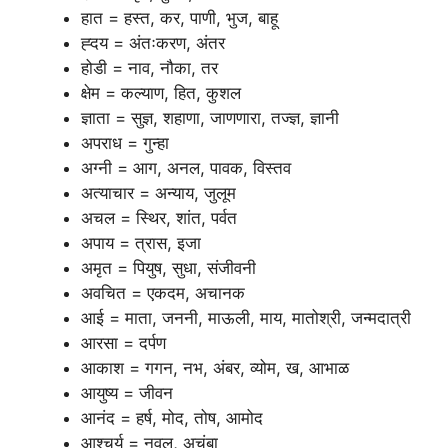
हात = हस्त, कर, पाणी, भुज, बाहू
ह्दय = अंतःकरण, अंतर
होडी = नाव, नौका, तर
क्षेम = कल्याण, हित, कुशल
ज्ञाता = सुज्ञ, शहाणा, जाणणारा, तज्ज्ञ, ज्ञानी
अपराध = गुन्हा
अग्नी = आग, अनल, पावक, विस्तव
अत्याचार = अन्याय, जुलूम
अचल = स्थिर, शांत, पर्वत
अपाय = त्रास, इजा
अमृत = पियुष, सुधा, संजीवनी
अवचित = एकदम, अचानक
आई = माता, जननी, माऊली, माय, मातोश्री, जन्मदात्री
आरसा = दर्पण
आकाश = गगन, नभ, अंबर, व्योम, ख, आभाळ
आयुष्य = जीवन
आनंद = हर्ष, मोद, तोष, आमोद
आश्चर्य = नवल, अचंबा