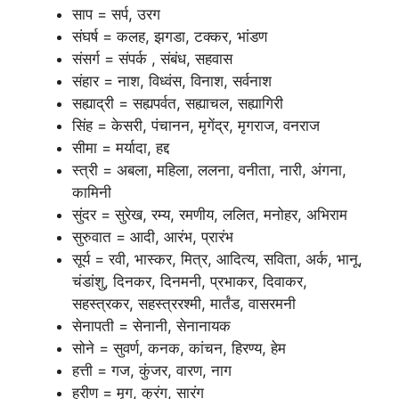
साप = सर्प, उरग
संघर्ष = कलह, झगडा, टक्कर, भांडण
संसर्ग = संपर्क , संबंध, सहवास
संहार = नाश, विध्वंस, विनाश, सर्वनाश
सह्याद्री = सह्यपर्वत, सह्याचल, सह्यागिरी
सिंह = केसरी, पंचानन, मृगेंद्र, मृगराज, वनराज
सीमा = मर्यादा, हद्द
स्त्री = अबला, महिला, ललना, वनीता, नारी, अंगना,
कामिनी
सुंदर = सुरेख, रम्य, रमणीय, ललित, मनोहर, अभिराम
सुरुवात = आदी, आरंभ, प्रारंभ
सूर्य = रवी, भास्कर, मित्र, आदित्य, सविता, अर्क, भानू,
चंडांशु, दिनकर, दिनमनी, प्रभाकर, दिवाकर,
सहस्त्रकर, सहस्त्ररश्मी, मार्तंड, वासरमनी
सेनापती = सेनानी, सेनानायक
सोने = सुवर्ण, कनक, कांचन, हिरण्य, हेम
हत्ती = गज, कुंजर, वारण, नाग
हरीण = मृग, कुरंग, सारंग