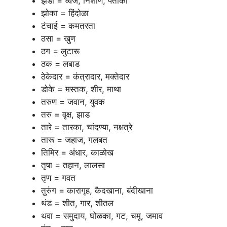
झेंडा = ध्वज, निशाण, पताका
झोका = हिंदोळा
टंचाई = कमतरता
ठसा = खुण
ठग = लुटारू
ठक = लबाड
ठेकेदार = कंत्रादार, मक्तेदार
डोके = मस्तक, शीर, माथा
तरुण = जवान, युवक
तरु = वृक्ष, झाड
तारे = तारका, चांदण्या, नक्षत्रे
तारू = जहाज, गलबत
तिमिर = अंधार, काळोख
तृषा = तहान, लालसा
तृण = गवत
तुरुंग = कारागृह, कैदखाना, बंदीखाना
थंड = शीत, गार, शीतल
थवा = समुदाय, घोळका, गट, चमू, जमाव