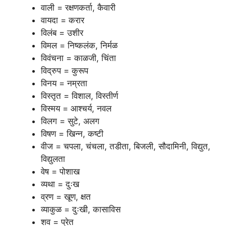
वाली = रक्षणकर्ता, कैवारी
वायदा = करार
विलंब = उशीर
विमल = निष्कलंक, निर्मळ
विवंचना = काळजी, चिंता
विद्रुप = कुरूप
विनय = नम्रता
विस्तृत = विशाल, विस्तीर्ण
विस्मय = आश्चर्य, नवल
विलग = सुटे, अलग
विषण = खिन्न, कष्टी
वीज = चपला, चंचला, तडीता, बिजली, सौदामिनी, विद्युत,
विद्युलता
वेष = पोशाख
व्यथा = दुःख
व्रण = खूण, क्षत
व्याकुळ = दुःखी, कासाविस
शव = प्रेत