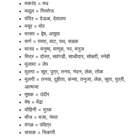
मकरंद = मध
मलूल = निस्तेज
मंदिर = देऊळ, देवालय
मयूर = मोर
मत्सर = द्वेष, असूया
मार्ग = रस्ता, वाट, पथ, सडक
मानव = मनुष्य, माणूस, नर, मनुज
मित्र = दोस्त, सवंगडी, साथीदार, सोबती, स्नेही
मुलामा = लेप
मुलगा = सूत, पुत्र, तनय, नंदन, लेक, तोक
मुलगी = तनया, दुहीता, कन्या, तनुजा, लेक, सुता, पुत्री,
आत्मजा
मूषक = उंदीर
मेष = मेंढा
मोहिनी = भुरळ
मौज = मजा, गंमत
मंगळ = पवित्र
याचक = भिकारी