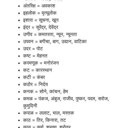
अंतरिक्ष = अवकाश
इहलोक = मृत्यूलोक
इशारा = सूचना, खून
इंद्र = सुरेंद्र, देवेंद्र
उणीव = कमतरता, न्यून, न्यूनता
उपवन = बगीचा, बाग, उद्यान, वाटिका
उदर = पोट
कष्ट = मेहनत
करमणूक = मनोरंजन
कट = कारस्थान
कटी = कंबर
कठोर = निर्दय
कनक = सोने, कांचन, हेम
कमळ = पंकज, अंबुज, राजीव, पुष्कर, पदम, सरोज,
कुमुदिनी
कपाळ = ललाट, भाल, मस्तक
काठ = तिर, किनारा, तट
कान = कर्ण, श्रवण, श्रोत्र