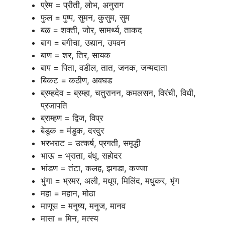
प्रेम = प्रीती, लोभ, अनुराग
फुल = पुष्प, सुमन, कुसुम, सुम
बळ = शक्ती, जोर, सामर्थ्य, ताकद
बाग = बगीचा, उद्यान, उपवन
बाण = शर, तिर, सायक
बाप = पिता, वडील, तात, जनक, जन्मदाता
बिकट = कठीण, अवघड
ब्रम्हदेव = ब्रम्हा, चतुरानन, कमलसन, विरंची, विधी,
प्रजापति
ब्राम्हण = द्विज, विप्र
बेडूक = मंडुक, दरदुर
भरभराट = उत्कर्ष, प्रगती, समृद्धी
भाऊ = भ्राता, बंधू, सहोदर
भांडण = तंटा, कलह, झगडा, कज्जा
भुंगा = भ्रमर, अली, मधूप, मिलिंद, मधुकर, भृंग
महा = महान, मोठा
माणूस = मनुष्य, मनुज, मानव
मासा = मिन, मत्स्य