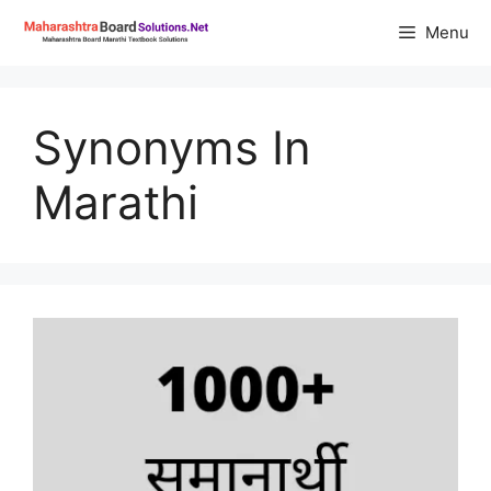
Skip
Menu
to
content
Synonyms In
Marathi