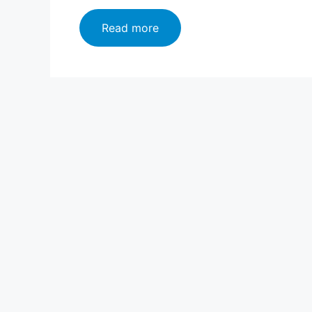
[1000+]
Read more
समानार्थी
शब्द
मराठी
|
Samanarthi
Shabd
In
Marathi
|
Synonyms
In
Marathi