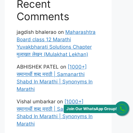
Recent
Comments
jagdish bhalerao
on
Maharashtra
Board class 12 Marathi
Yuvakbharati Solutions Chapter
मुलाखत लेखन (Mulakhat Lekhan)
ABHISHEK PATEL
on
[1000+]
समानार्थी शब्द मराठी | Samanarthi
Shabd In Marathi | Synonyms In
Marathi
Vishal umbarkar
on
[1000+]
समानार्थी शब्द मराठी | Samanarthi
Join Our WhatsApp Group!
Shabd In Marathi | Synonyms In
Marathi