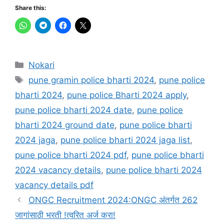
Share this:
Categories
Nokari
Tags
pune gramin police bharti 2024
,
pune police
bharti 2024
,
pune police Bharti 2024 apply
,
pune police bharti 2024 date
,
pune police
bharti 2024 ground date
,
pune police bharti
2024 jaga
,
pune police bharti 2024 jaga list
,
pune police bharti 2024 pdf
,
pune police bharti
2024 vacancy details
,
pune police bharti 2024
vacancy details pdf
ONGC Recruitment 2024:ONGC अंतर्गत 262
जागांसाठी भरती !त्वरित अर्ज करा!