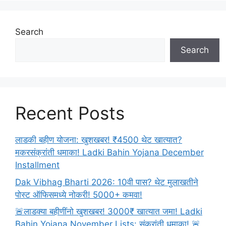
2023:
दहावी-
बारावीच्या
Search
परीक्षेत
Search
उत्तरपत्रिका
लिहिण्यापूर्वी
सर्व
विद्यार्थ्यांकरता
सूचना
Recent Posts
वाचा
लाडकी बहीण योजना: खुशखबर! ₹4500 थेट खात्यात?
मकरसंक्रांती धमाका! Ladki Bahin Yojana December
Installment
Dak Vibhag Bharti 2026: 10वी पास? थेट मुलाखतीने
पोस्ट ऑफिसमध्ये नोकरी! 5000+ कमवा!
🚨लाडक्या बहीणींनो खुशखबर! 3000₹ खात्यात जमा! Ladki
Bahin Yojana November Lists: संक्रांती धमाका! 🚨