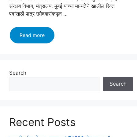
संरक्षण विभाग, मंत्रालय, मुंबई यांच्या मान्यतेने खालील रिक्त
पदांसाठी पात्र उमेदवारांकडून …
Maha
Read more
Food
Bharti
2024:
अन्न,
नागरी
Search
पुरवठा
Search
विभागात
होणार
भरती
त्वरीत
करा
Recent Posts
अर्ज
येथे!!