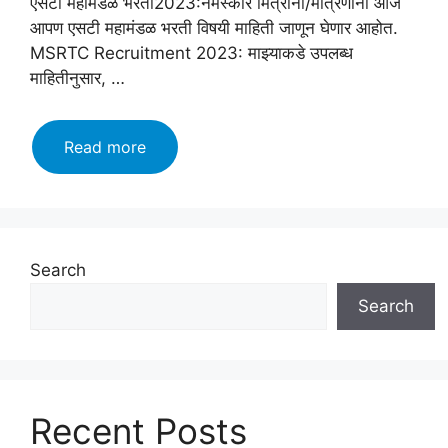
एसटी महामंडळ भरती2023:नमस्कार मित्रांनो/मैत्रिणींनो आज
आपण एसटी महामंडळ भरती विषयी माहिती जाणून घेणार आहोत.
MSRTC Recruitment 2023: माझ्याकडे उपलब्ध
माहितीनुसार, …
MSRTC
Read more
Recruitment
2023:महाराष्ट्र
राज्य
मार्ग
परिवहन
Search
महामंडळ
Search
भरती!
असा
करा
अर्ज!
शेवटची
Recent Posts
तारीख!