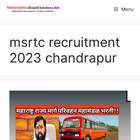
Skip
Menu
to
content
msrtc recruitment
2023 chandrapur