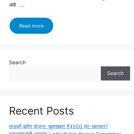
आहे . …
Jalgao
Read more
Mahanagarpalika
bharti
2023:
विविध
पदांसाठी
Search
अर्ज
Search
करा
व
महिन्याला
कमवा
साठ
Recent Posts
हजार
पर्यंत
इथे
लाडकी बहीण योजना: खुशखबर! ₹4500 थेट खात्यात?
करा
मकरसंक्रांती धमाका! Ladki Bahin Yojana December