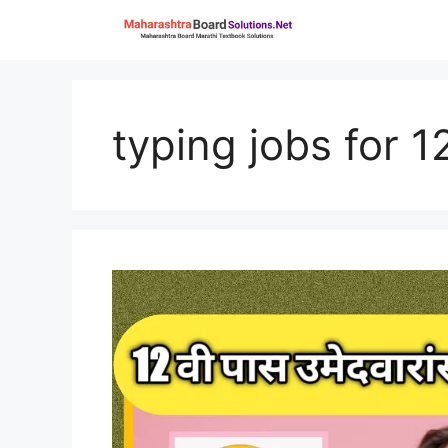
Skip
to
content
typing jobs for 