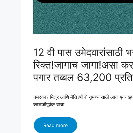
12 वी पास उमेदवारांसाठी भ
रिक्त!जागाच जागा!असा क
पगार तब्बल 63,200 प्रति
नमस्कार मित्र आणि मैत्रिणींनो तुमच्यासाठी आज एक खू
काळजीपूर्वक वाचा. …
12
Read more
वी