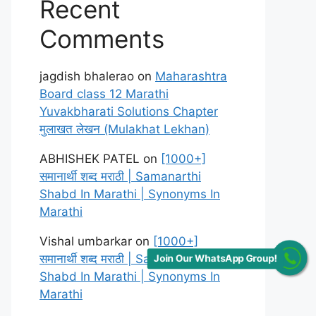
Recent
Comments
jagdish bhalerao
on
Maharashtra
Board class 12 Marathi
Yuvakbharati Solutions Chapter
मुलाखत लेखन (Mulakhat Lekhan)
ABHISHEK PATEL
on
[1000+]
समानार्थी शब्द मराठी | Samanarthi
Shabd In Marathi | Synonyms In
Join Our WhatsApp Group!
Marathi
Vishal umbarkar
on
[1000+]
समानार्थी शब्द मराठी | Samanarthi
Shabd In Marathi | Synonyms In
Marathi