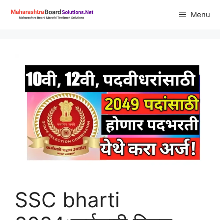
Skip
Menu
to
content
SSC bharti