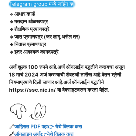
Telegram group मध्ये जॉईन व्हा
🔹
आधार कार्ड
🔹मतदान ओळखपत्र
🔹शैक्षणिक प्रमाणपत्रे
🔹जात प्रमाणपत्र (जर लागू असेल तर)
🔹निवास प्रमाणपत्र
🔹इतर आवश्यक कागदपत्रे
अर्ज शुल्क 100 रुपये आहे.अर्ज ऑनलाईन पद्धतीने करायचा असून
18 मार्च 2024 अर्ज करण्याची शेवटची तारीख आहे.वेतन श्रेणी
नियमाप्रमाणे दिली जाणार आहे.अर्ज ऑनलाईन पद्धतीने
https://ssc.nic.in/ या वेबसाइटवरून करता येईल.
🔗
जाहिरात PDF पहा👉 येथे क्लिक करा
🔗
ऑनलाइन अर्ज👉येथे क्लिक करा