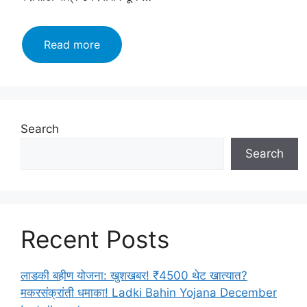
Maha
Read more
Food
Bharti
2024:
अन्न,
नागरी
Search
पुरवठा
Search
विभागात
होणार
भरती
त्वरीत
करा
Recent Posts
अर्ज
येथे!!
लाडकी बहीण योजना: खुशखबर! ₹4500 थेट खात्यात?
मकरसंक्रांती धमाका! Ladki Bahin Yojana December