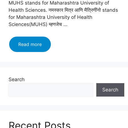
MUHS stands for Maharashtra University of
Health Sciences. नमस्कार मित्र आणि मैत्रिणींनो stands
for Maharashtra University of Health
Sciences(MUHS) म्हणजेच …
आरोग्य
Read more
विज्ञान
विद्यापीठ
नाशिकमध्ये
होणार
मोठी
Search
भरती
Search
लगेचच
करा
अर्ज!!
MUHS
Bharti
Recent Posts
2023