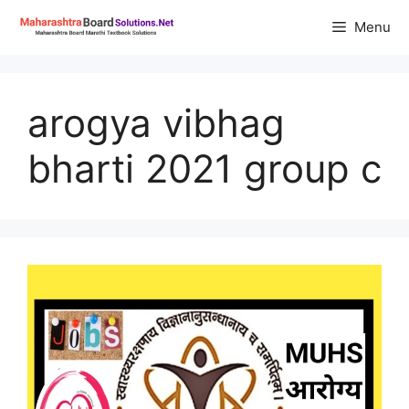
Skip
Menu
to
content
arogya vibhag
bharti 2021 group c