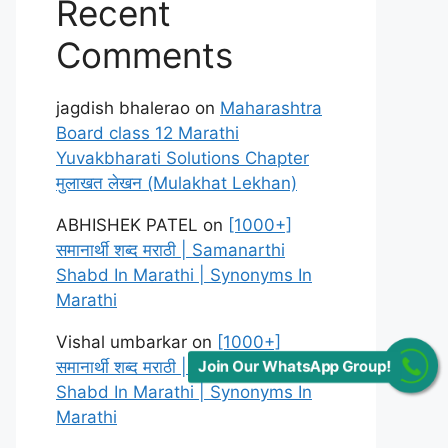
Recent
Comments
jagdish bhalerao
on
Maharashtra
Board class 12 Marathi
Yuvakbharati Solutions Chapter
मुलाखत लेखन (Mulakhat Lekhan)
ABHISHEK PATEL
on
[1000+]
समानार्थी शब्द मराठी | Samanarthi
Shabd In Marathi | Synonyms In
Marathi
Vishal umbarkar
on
[1000+]
समानार्थी शब्द मराठी | Samanarthi
Join Our WhatsApp Group!
Shabd In Marathi | Synonyms In
Marathi