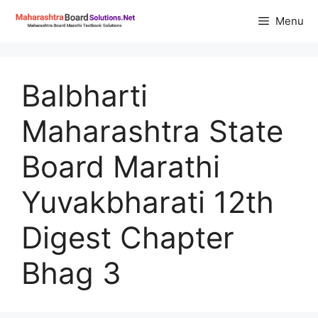
Skip
Menu
to
content
Balbharti
Maharashtra State
Board Marathi
Yuvakbharati 12th
Digest Chapter
Bhag 3