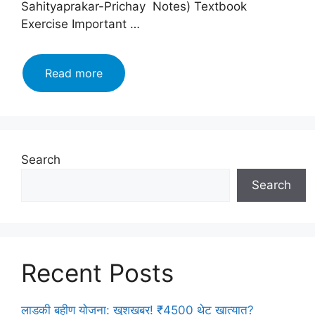
Sahityaprakar-Prichay Notes) Textbook
Exercise Important …
Maharashtra
Read more
Board
class
12
Marathi
Yuvakbharati
Search
Solutions
Search
Chapter
Bhag
3:
कथा-
साहित्यप्रकार-
Recent Posts
परिचय
(Katha-
Sahityaprakar-
लाडकी बहीण योजना: खुशखबर! ₹4500 थेट खात्यात?