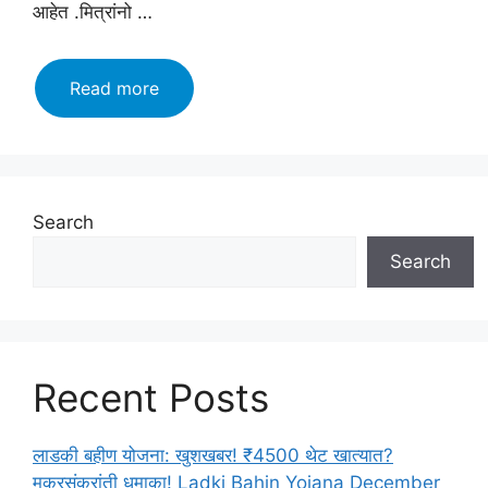
आहेत .मित्रांनो …
BMC
Read more
Requirement
2023
साठी
नवीन
नोकऱ्या
Search
शोधत
Search
आहात!!
पहा
लगेच
इथे
कोणती
Recent Posts
आहे
नोकरी
लाडकी बहीण योजना: खुशखबर! ₹4500 थेट खात्यात?
मकरसंक्रांती धमाका! Ladki Bahin Yojana December