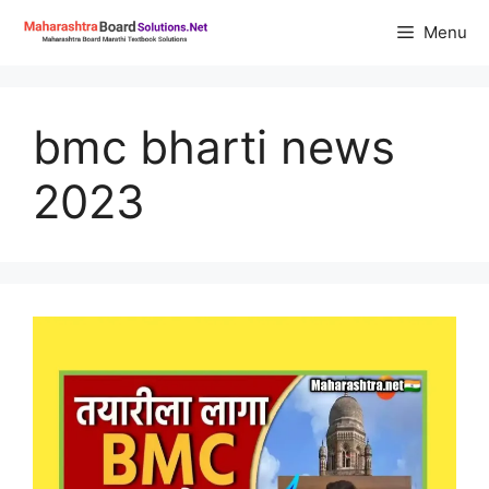
Skip
Menu
to
content
bmc bharti news
2023