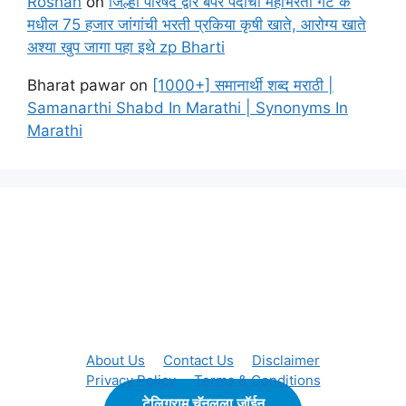
Roshan
on
जिल्हा परिषद द्वारे बंपर पदांची महाभरती गट क
मधील 75 हजार जांगांची भरती प्रकिया कृषी खाते, आरोग्य खाते
अश्या खुप जागा पहा इथे zp Bharti
Bharat pawar
on
[1000+] समानार्थी शब्द मराठी |
Samanarthi Shabd In Marathi | Synonyms In
Marathi
About Us
Contact Us
Disclaimer
Privacy Policy
Terms & Conditions
टेलिग्राम चॅनलला जॉईन