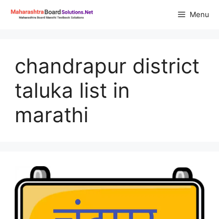
Skip
Menu
to
content
chandrapur district
taluka list in
marathi