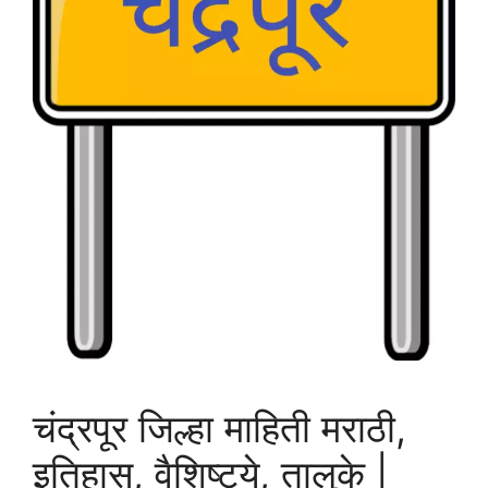
चंद्रपूर जिल्हा माहिती मराठी,
इतिहास, वैशिष्ट्ये, तालुके |