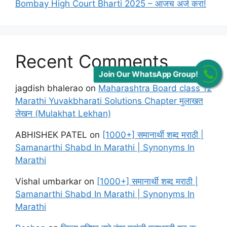
Bombay High Court Bharti 2025 – आजच अर्ज करा!
Recent Comments
Join Our WhatsApp Group!
jagdish bhalerao
on
Maharashtra Board class 12
Marathi Yuvakbharati Solutions Chapter मुलाखत
लेखन (Mulakhat Lekhan)
ABHISHEK PATEL
on
[1000+] समानार्थी शब्द मराठी |
Samanarthi Shabd In Marathi | Synonyms In
Marathi
Vishal umbarkar
on
[1000+] समानार्थी शब्द मराठी |
Samanarthi Shabd In Marathi | Synonyms In
Marathi