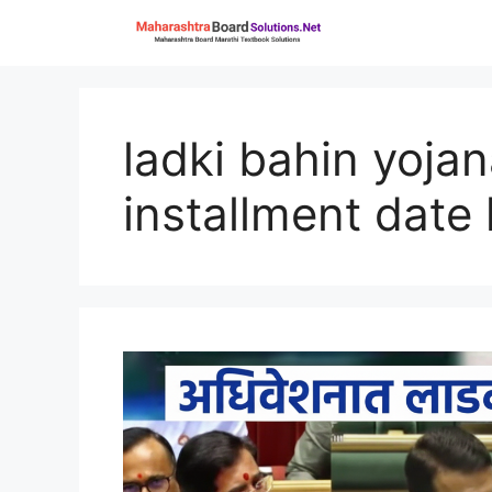
Skip
to
content
ladki bahin yoj
installment date 