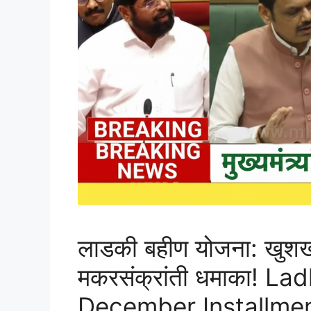
लाडकी बहीण योजना: खुश
मकरसंक्रांती धमाका! La
December Installme