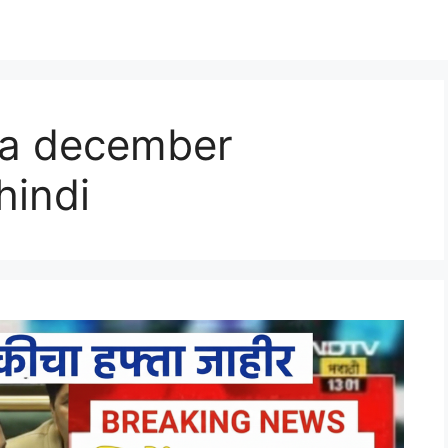
ana december
hindi