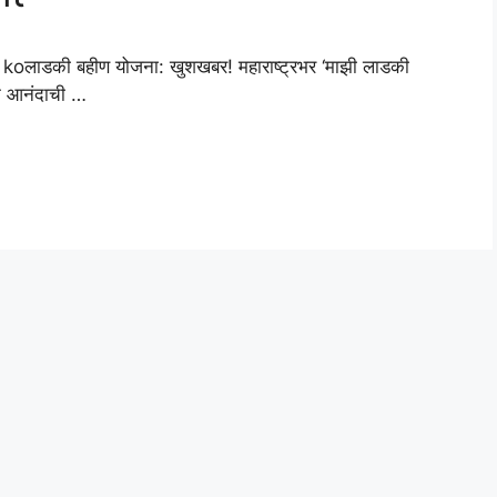
ाडकी बहीण योजना: खुशखबर! महाराष्ट्रभर ‘माझी लाडकी
 एक आनंदाची …