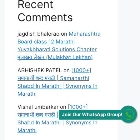
Recent
Comments
jagdish bhalerao
on
Maharashtra
Board class 12 Marathi
Yuvakbharati Solutions Chapter
मुलाखत लेखन (Mulakhat Lekhan)
ABHISHEK PATEL
on
[1000+]
समानार्थी शब्द मराठी | Samanarthi
Shabd In Marathi | Synonyms In
Marathi
Vishal umbarkar
on
[1000+]
समानार्थी शब्द मराठी | Samanarthi
Join Our WhatsApp Group!
Shabd In Marathi | Synonyms In
Marathi