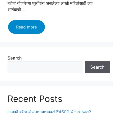
बहीण’ योजनेच्या प्रतीक्षेत असलेल्या लाखो महिलांसाठी एक
आनंदाची …
लाडकी
Read more
बहीण
योजना:
खुशखबर!
₹4500
थेट
Search
खात्यात?
Search
मकरसंक्रांती
धमाका!
Ladki
Bahin
Yojana
Recent Posts
December
Installment
लाडकी बहीण योजना: खुशखबर! ₹4500 थेट खात्यात?