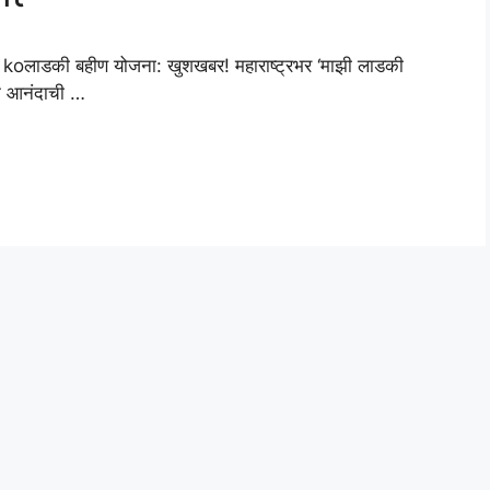
ाडकी बहीण योजना: खुशखबर! महाराष्ट्रभर ‘माझी लाडकी
 एक आनंदाची …