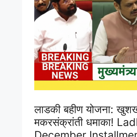
लाडकी बहीण योजना: खुश
मकरसंक्रांती धमाका! La
December Installme