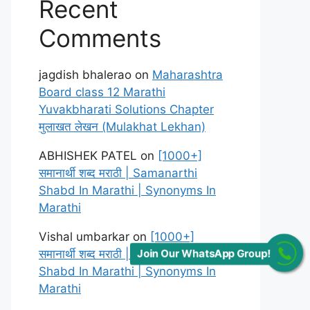
Recent
Comments
jagdish bhalerao
on
Maharashtra
Board class 12 Marathi
Yuvakbharati Solutions Chapter
मुलाखत लेखन (Mulakhat Lekhan)
ABHISHEK PATEL
on
[1000+]
समानार्थी शब्द मराठी | Samanarthi
Shabd In Marathi | Synonyms In
Marathi
Vishal umbarkar
on
[1000+]
समानार्थी शब्द मराठी | Samanarthi
Join Our WhatsApp Group!
Shabd In Marathi | Synonyms In
Marathi