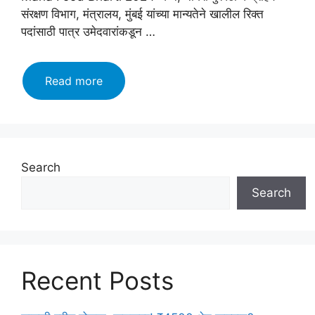
संरक्षण विभाग, मंत्रालय, मुंबई यांच्या मान्यतेने खालील रिक्त
पदांसाठी पात्र उमेदवारांकडून …
Maha
Read more
Food
Bharti
2024:
अन्न,
नागरी
Search
पुरवठा
Search
विभागात
होणार
भरती
त्वरीत
करा
Recent Posts
अर्ज
येथे!!