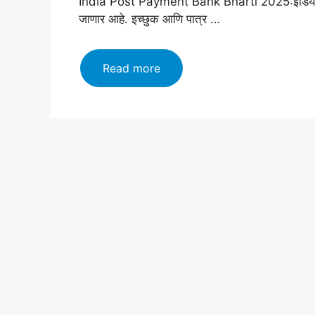
India Post Payment Bank Bharti 2025:इंडिया पोस्ट 
जाणार आहे. इच्छुक आणि पात्र …
India
Read more
Post
Payment
Bank
Bharti
2025:इंडिया
पोस्ट
पेमेंट
बँक
अंतर्गत
होणार
भरती;लगेच
करा
अर्ज