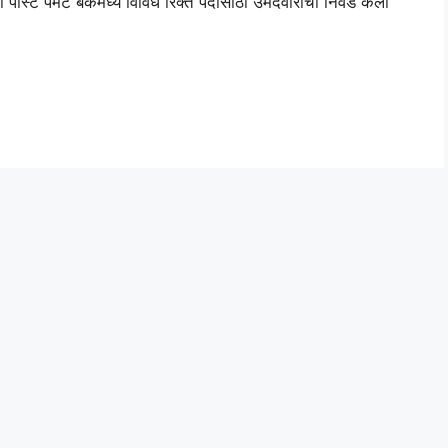
पेमेंट बँकमध्ये विविध रिक्त पदांसाठी उमेदवारांची निवड केली