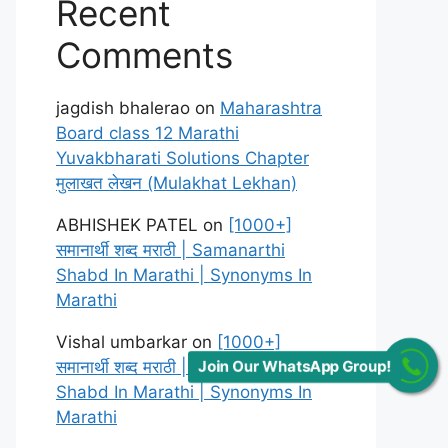
Recent
Comments
jagdish bhalerao
on
Maharashtra
Board class 12 Marathi
Yuvakbharati Solutions Chapter
मुलाखत लेखन (Mulakhat Lekhan)
ABHISHEK PATEL
on
[1000+]
समानार्थी शब्द मराठी | Samanarthi
Shabd In Marathi | Synonyms In
Marathi
Vishal umbarkar
on
[1000+]
समानार्थी शब्द मराठी | Samanarthi
Join Our WhatsApp Group!
Shabd In Marathi | Synonyms In
Marathi