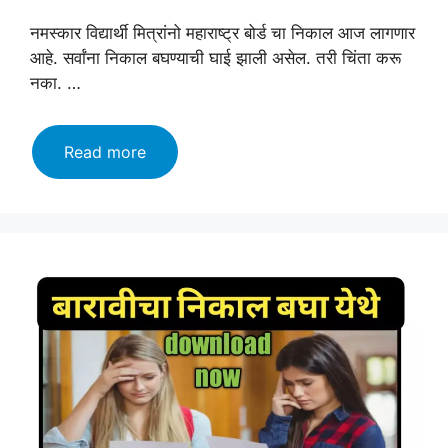
नमस्कार विद्यार्थी मित्रांनो महाराष्ट्र बोर्ड चा निकाल आज लागणार
आहे. सर्वांना निकाल बघण्याची घाई झाली असेल. तरी चिंता करू
नका. …
Maharashtra
Read more
board
12th
result!
महाराष्ट्र
बोर्डाचा
निकाल
लागणार
दोन
वाजता!
निकाल
थेट
एका