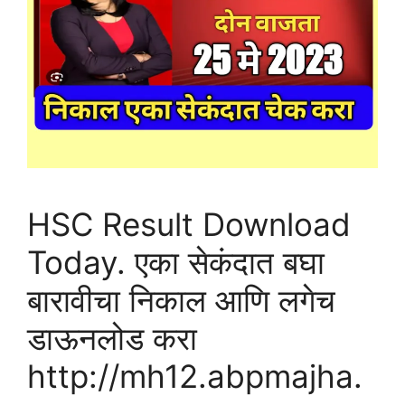
किती
तुम्हाला
मार्क्स
HSC Result Download
Today. एका सेकंदात बघा
बारावीचा निकाल आणि लगेच
डाऊनलोड करा
http://mh12.abpmajha.