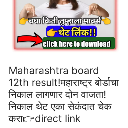
डाऊनलोड
करा
http://mh12.abpmajha.com
Maharashtra board
12th result!महाराष्ट्र बोर्डाचा
निकाल लागणार दोन वाजता!
निकाल थेट एका सेकंदात चेक
करा👉direct link