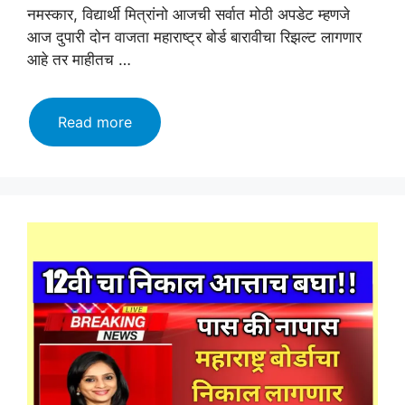
नमस्कार, विद्यार्थी मित्रांनो आजची सर्वात मोठी अपडेट म्हणजे
आज दुपारी दोन वाजता महाराष्ट्र बोर्ड बारावीचा रिझल्ट लागणार
आहे तर माहीतच …
12th
Read more
result
announce!
Download
Now!!
एका
सेकंदात
बघा
बारावीचा
निकाल
👉
थेट
लिंक!!
बघा