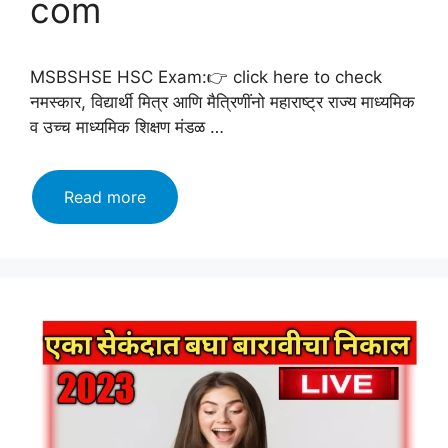
com
MSBSHSE HSC Exam:👉 click here to check
नमस्कार, विद्यार्थी मित्र आणि मैत्रिणींनो महाराष्ट्र राज्य माध्यमिक
व उच्च माध्यमिक शिक्षण मंडळ …
HSC
Read more
Result
Download
Today.
एका
सेकंदात
बघा
बारावीचा
निकाल
आणि
लगेच