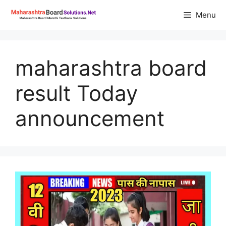
Skip
Menu
to
content
maharashtra board
result Today
announcement