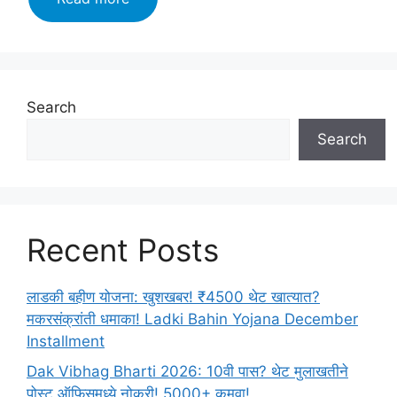
Exam
Date
2024:
सर्व
स्पर्धा
Search
परीक्षांचे
Search
वेळापत्रक
जाहीर!
लगेच
बघा!
Recent Posts
लाडकी बहीण योजना: खुशखबर! ₹4500 थेट खात्यात?
मकरसंक्रांती धमाका! Ladki Bahin Yojana December
Installment
Dak Vibhag Bharti 2026: 10वी पास? थेट मुलाखतीने
पोस्ट ऑफिसमध्ये नोकरी! 5000+ कमवा!