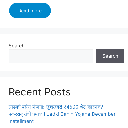
Mahavitaran
Read more
Bharti
प्रतीक्षा
संपली!!
महावितरण
भरती
Search
सुरू
Search
अर्जाला
सुरुवात
Recent Posts
लाडकी बहीण योजना: खुशखबर! ₹4500 थेट खात्यात?
मकरसंक्रांती धमाका! Ladki Bahin Yojana December
Installment