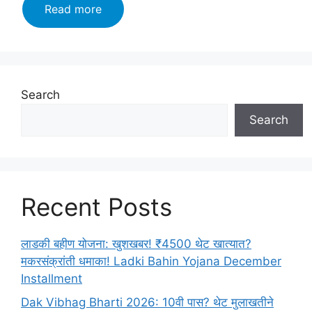
सरकारी
Read more
नोकरीची
सुवर्णसंधी!
मुंबई
उच्च
न्यायालय
Search
भरती
Search
2025
|
Bombay
High
Court
Recent Posts
Bharti
2025
–
लाडकी बहीण योजना: खुशखबर! ₹4500 थेट खात्यात?
आजच
मकरसंक्रांती धमाका! Ladki Bahin Yojana December
अर्ज
Installment
करा!
Dak Vibhag Bharti 2026: 10वी पास? थेट मुलाखतीने