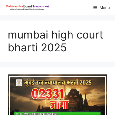
Skip
Menu
to
content
mumbai high court
bharti 2025