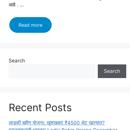
आहे . …
Jalgao
Read more
Mahanagarpalika
bharti
2023:
विविध
पदांसाठी
Search
अर्ज
Search
करा
व
महिन्याला
कमवा
साठ
Recent Posts
हजार
पर्यंत
इथे
लाडकी बहीण योजना: खुशखबर! ₹4500 थेट खात्यात?
करा
मकरसंक्रांती धमाका! Ladki Bahin Yojana December