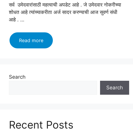
सर्व उमेदवारांसाठी महत्वाची अपडेट आहे . जे उमेदवार नोकरीच्या
शोधत आहे त्यांच्याकरीता अर्ज सादर करण्याची आज सुवर्ण संधी
आहे . …
Jalgao
Read more
Mahanagarpalika
bharti
2023:
विविध
पदांसाठी
Search
अर्ज
Search
करा
व
महिन्याला
कमवा
साठ
Recent Posts
हजार
पर्यंत