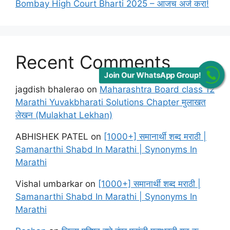
Bombay High Court Bharti 2025 – आजच अर्ज करा!
Recent Comments
Join Our WhatsApp Group!
jagdish bhalerao
on
Maharashtra Board class 12
Marathi Yuvakbharati Solutions Chapter मुलाखत
लेखन (Mulakhat Lekhan)
ABHISHEK PATEL
on
[1000+] समानार्थी शब्द मराठी |
Samanarthi Shabd In Marathi | Synonyms In
Marathi
Vishal umbarkar
on
[1000+] समानार्थी शब्द मराठी |
Samanarthi Shabd In Marathi | Synonyms In
Marathi