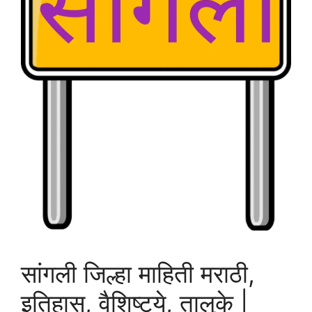
सांगली जिल्हा माहिती मराठी,
इतिहास, वैशिष्ट्ये, तालुके |