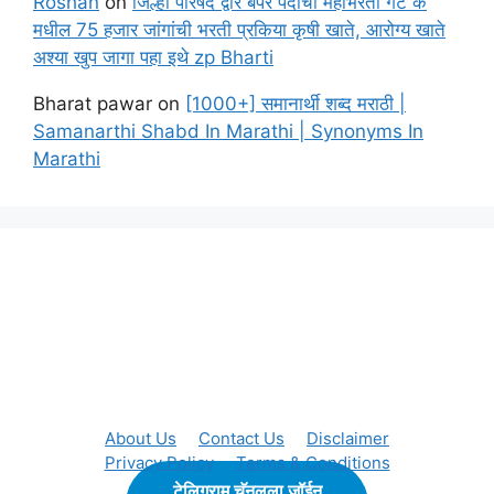
Roshan
on
जिल्हा परिषद द्वारे बंपर पदांची महाभरती गट क
मधील 75 हजार जांगांची भरती प्रकिया कृषी खाते, आरोग्य खाते
अश्या खुप जागा पहा इथे zp Bharti
Bharat pawar
on
[1000+] समानार्थी शब्द मराठी |
Samanarthi Shabd In Marathi | Synonyms In
Marathi
About Us
Contact Us
Disclaimer
Privacy Policy
Terms & Conditions
टेलिग्राम चॅनलला जॉईन