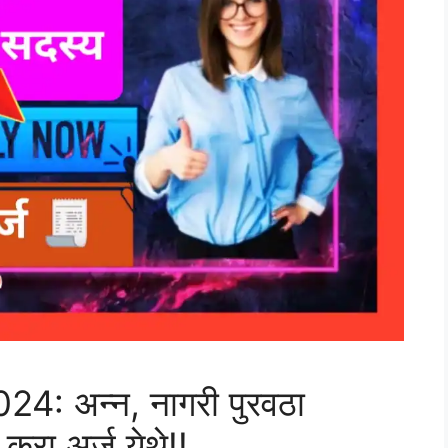
: अन्न, नागरी पुरवठा
करा अर्ज येथे!!