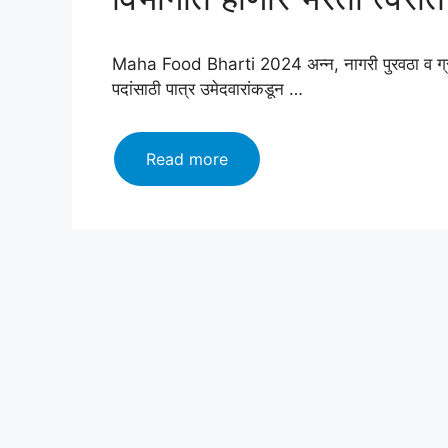
Maha Food Bharti 2024 अन्न, नागरी पुरवठा व ग्राहक स
पदांसाठी पात्र उमेदवारांकडून …
Maha
Read more
Food
Bharti
2024:
अन्न,
नागरी
पुरवठा
विभागात
होणार
भरती
त्वरीत
करा
अर्ज