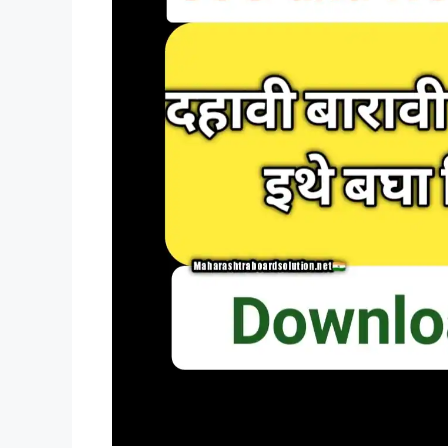
निकाल
आज
जाहीर,
थेट
लिंक