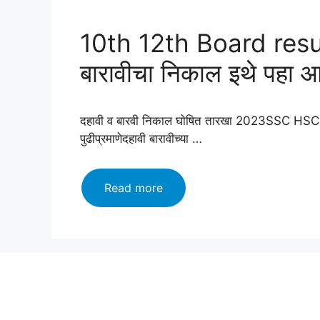
10th 12th Board resu
बारावीचा निकाल इथे पहा 
दहावी व बारवी निकाल घोषित तारखा 2023SSC HSC res
पुढीप्रमाणेदहावी बारावीच्या …
10th
Read more
12th
Board
result
download
link:दहावी
बारावीचा
निकाल