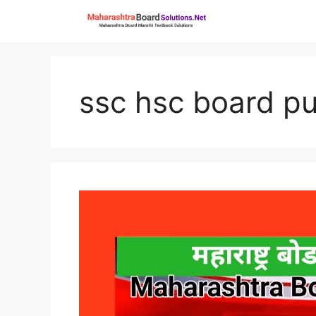
Skip
to
content
ssc hsc board p