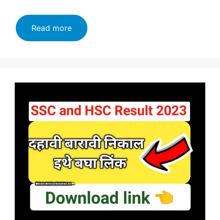
महाराष्ट्र
Read more
बोर्डाचा
निकाल
2023
:
महा
(SSC
आणि
HSC)
10वी
12वीचा
निकाल
आज
जाहीर,
थेट
लिंक