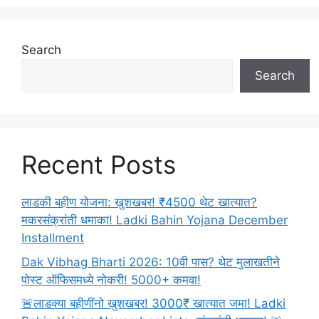
result
download
link:दहावी
Search
बारावीचा
Search
निकाल
इथे
पहा
आणि
डाउनलोड
Recent Posts
करा!
लाडकी बहीण योजना: खुशखबर! ₹4500 थेट खात्यात?
मकरसंक्रांती धमाका! Ladki Bahin Yojana December
Installment
Dak Vibhag Bharti 2026: 10वी पास? थेट मुलाखतीने
पोस्ट ऑफिसमध्ये नोकरी! 5000+ कमवा!
🚨लाडक्या बहीणींनो खुशखबर! 3000₹ खात्यात जमा! Ladki