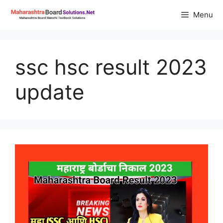
Skip
Menu
to
content
ssc hsc result 2023
update