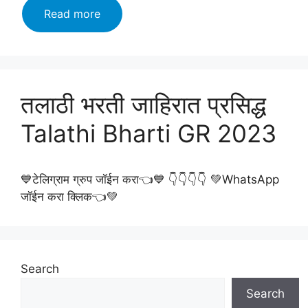
Talathi
Read more
bharti
2023
तलाठी
भरती
आजपासून
तलाठी भरती जाहिरात प्रसिद्ध
झाली
Talathi Bharti GR 2023
सुरुवात!
असा
करा
अर्ज!
💙टेलिग्राम ग्रुप जॉईन करा👈💙 👇👇👇👇 💚WhatsApp
जागाच
जॉईन करा क्लिक👈💚
जागा!
Search
Search