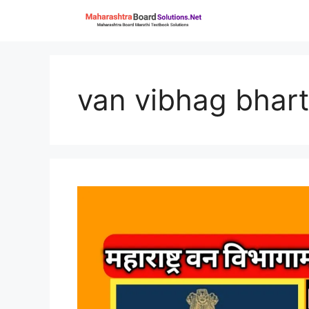
Skip
to
content
van vibhag bhart