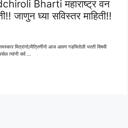
roli Bharti महाराष्ट्र वन
ती!! जाणुन घ्या सविस्तर माहिती!!
र मित्रांनो/मैत्रिणींनो आज आपण गडचिरोली भरती विषयी
सेल त्यांनी सर्व …