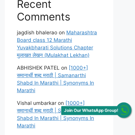
Recent
Comments
jagdish bhalerao
on
Maharashtra
Board class 12 Marathi
Yuvakbharati Solutions Chapter
मुलाखत लेखन (Mulakhat Lekhan)
ABHISHEK PATEL
on
[1000+]
समानार्थी शब्द मराठी | Samanarthi
Shabd In Marathi | Synonyms In
Marathi
Vishal umbarkar
on
[1000+]
समानार्थी शब्द मराठी | Samanarthi
Join Our WhatsApp Group!
Shabd In Marathi | Synonyms In
Marathi