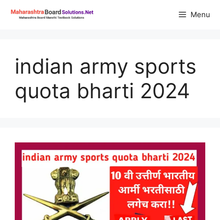
Skip
Menu
to
content
indian army sports
quota bharti 2024