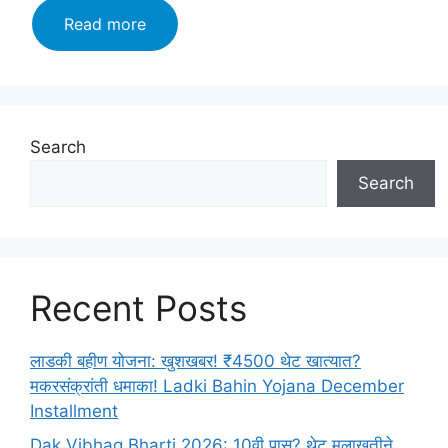
indian
Read more
army
sports
quota
bharti
2024:
Search
10
Search
वी
उत्तीर्ण
भारतीय
आर्मी
भरतीसाठी
Recent Posts
लगेच
करा
अर्ज!
लाडकी बहीण योजना: खुशखबर! ₹4500 थेट खात्यात?
Apply
मकरसंक्रांती धमाका! Ladki Bahin Yojana December
Now!
Installment
Dak Vibhag Bharti 2026: 10वी पास? थेट मुलाखतीने