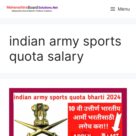
Skip
Menu
to
content
indian army sports
quota salary