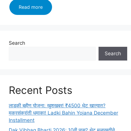
indian
Read more
army
sports
quota
bharti
2024:
Search
10
Search
वी
उत्तीर्ण
भारतीय
आर्मी
भरतीसाठी
Recent Posts
लगेच
करा
अर्ज!
लाडकी बहीण योजना: खुशखबर! ₹4500 थेट खात्यात?
Apply
मकरसंक्रांती धमाका! Ladki Bahin Yojana December
Now!
Installment
Dak Vibhag Bharti 2026: 10वी पास? थेट मुलाखतीने