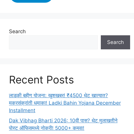
लाडक्या
बहीणींनो
खुशखबर!
3000₹
खात्यात
Search
जमा!
Search
Ladki
Bahin
Yojana
November
Lists:
Recent Posts
संक्रांती
धमाका!
🚨
लाडकी बहीण योजना: खुशखबर! ₹4500 थेट खात्यात?
मकरसंक्रांती धमाका! Ladki Bahin Yojana December
Installment
Dak Vibhag Bharti 2026: 10वी पास? थेट मुलाखतीने
पोस्ट ऑफिसमध्ये नोकरी! 5000+ कमवा!