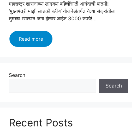
महाराष्ट्र शासनाच्या लाडक्या बहिणींसाठी आनंदाची बातमी!
‘मुख्यमंत्री माझी लाडकी बहीण’ योजनेअंतर्गत येत्या संक्रांतीला
तुमच्या खात्यात जमा होणार आहेत 3000 रुपये! …
🚨
Read more
लाडक्या
बहीणींनो
खुशखबर!
3000₹
खात्यात
Search
जमा!
Search
Ladki
Bahin
Yojana
November
Lists:
Recent Posts
संक्रांती
धमाका!