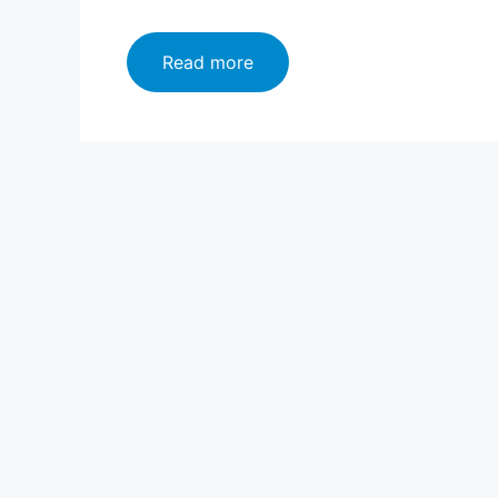
Railway
Read more
Teacher
Recruitment
2025:भारतीय
रेल्वेमध्ये
1036
पदांसाठी
अर्ज
मागवले;येथे
करा
अर्ज!