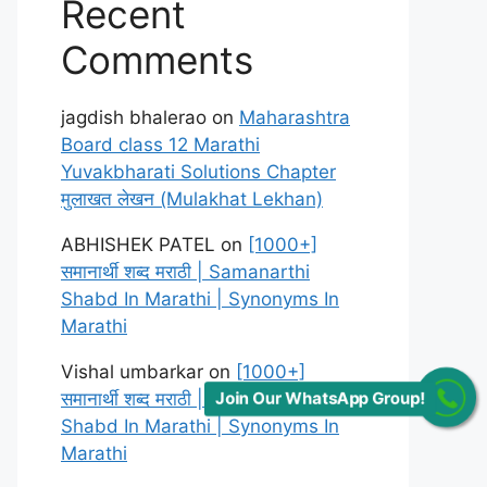
Recent
Comments
jagdish bhalerao
on
Maharashtra
Board class 12 Marathi
Yuvakbharati Solutions Chapter
मुलाखत लेखन (Mulakhat Lekhan)
ABHISHEK PATEL
on
[1000+]
समानार्थी शब्द मराठी | Samanarthi
Shabd In Marathi | Synonyms In
Marathi
Vishal umbarkar
on
[1000+]
समानार्थी शब्द मराठी | Samanarthi
Join Our WhatsApp Group!
Shabd In Marathi | Synonyms In
Marathi