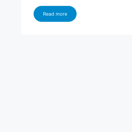
लातूर
Read more
जिल्हा
माहिती
मराठी,
इतिहास,
वैशिष्ट्ये,
तालुके
|
Latur
information
In
Marathi