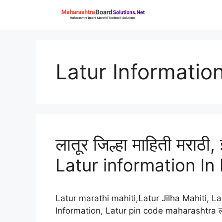
Skip
to
content
Latur Information
लातूर जिल्हा माहिती मराठी, इ
Latur information In
Latur marathi mahiti,Latur Jilha Mahiti, La
Information, Latur pin code maharashtra लातूर 