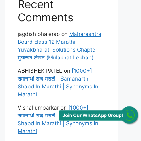
Recent
Comments
jagdish bhalerao
on
Maharashtra
Board class 12 Marathi
Yuvakbharati Solutions Chapter
मुलाखत लेखन (Mulakhat Lekhan)
ABHISHEK PATEL
on
[1000+]
समानार्थी शब्द मराठी | Samanarthi
Shabd In Marathi | Synonyms In
Marathi
Vishal umbarkar
on
[1000+]
समानार्थी शब्द मराठी | Samanarthi
Join Our WhatsApp Group!
Shabd In Marathi | Synonyms In
Marathi