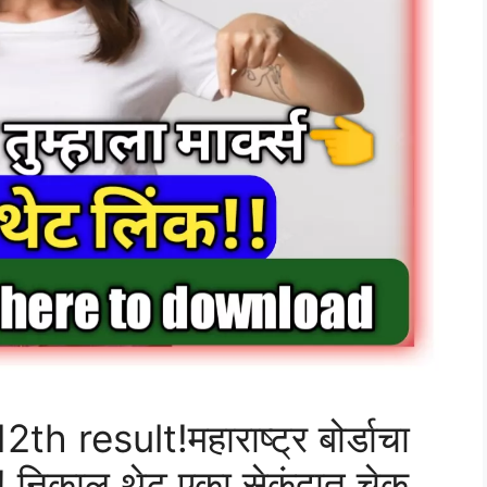
result!महाराष्ट्र बोर्डाचा
 निकाल थेट एका सेकंदात चेक