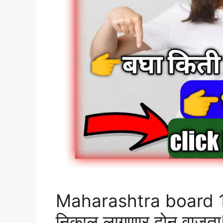
Maharashtra board 12th 
निकाल लागणार दोन वाजता!