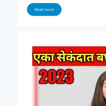
HSC
Read more
Result
Download
Today.
एका
सेकंदात
बघा
बारावीचा
निकाल
आणि
लगेच
डाऊनलोड
करा
http://mh12.abpmajha.com