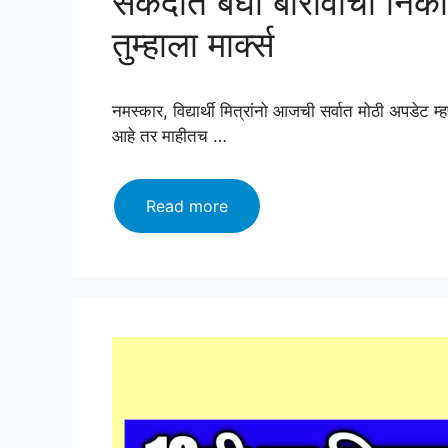
सेकंदात बघा बारावीचा नि
तुम्हाला मार्क्स
नमस्कार, विद्यार्थी मित्रांनो आजची सर्वात मोठी अपडेट म
आहे तर माहीतच …
12th
Read more
result
announce!
Download
Now!!
एका
सेकंदात
बघा
बारावीचा
निकाल
👉