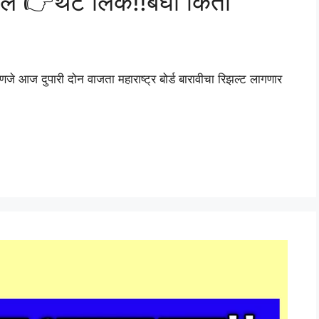
काल 👉थेट लिंक!!बघा किती
्हणजे आज दुपारी दोन वाजता महाराष्ट्र बोर्ड बारावीचा रिझल्ट लागणार