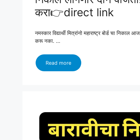
करा👉direct link
नमस्कार विद्यार्थी मित्रांनो महाराष्ट्र बोर्ड चा निकाल
करू नका. …
Maharashtra
Read more
board
12th
result!
महाराष्ट्र
बोर्डाचा
निकाल
लागणार
दोन
वाजता!
निकाल