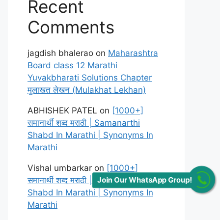
Recent
Comments
jagdish bhalerao
on
Maharashtra
Board class 12 Marathi
Yuvakbharati Solutions Chapter
मुलाखत लेखन (Mulakhat Lekhan)
ABHISHEK PATEL
on
[1000+]
समानार्थी शब्द मराठी | Samanarthi
Shabd In Marathi | Synonyms In
Marathi
Vishal umbarkar
on
[1000+]
समानार्थी शब्द मराठी | Samanarthi
Join Our WhatsApp Group!
Shabd In Marathi | Synonyms In
Marathi