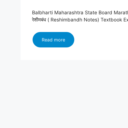
Balbharti Maharashtra State Board Marath
रेशीमबंध ( Reshimbandh Notes) Textbook E
Maharashtra
Read more
Board
class
12
Marathi
Yuvakbharati
Solutions
Chapter
8:
रेशीमबंध
(
Reshimbandh
)