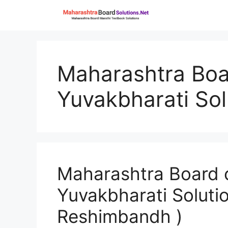
Skip
to
content
Maharashtra Boar
Yuvakbharati Sol
Maharashtra Board c
Yuvakbharati Solution
Reshimbandh )