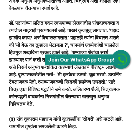
अनेक अनुभव अनुभवण्यासारखे आहेत. चित्रमय अशा शैलीला एका
वेगळ्याच चैतन्याचा स्पर्श आहे.
डॉ. पठाणांच्या ललित गदय स्वरूपाच्या लेखनातील संवादात्मकता व
त्यातील नाट्यही प्रत्ययकारी आहे. पाखरं कुजबूजू लागतात. ‘पहाट
झालीय काय? असं विचारूलागतात.’ पहाटही त्यांना विचारत असते
की ‘मी येऊ का तुम्हांला भेटायला ?’, चाफ्यांचं एकमेकांशी चाललेलं
हितगुज शब्दाविना प्रकट झालं आहे. ‘पाण्याच्या थेंबांचा स्पर्श
Join Our WhatsApp Group!
झाल्यावर पानं कशी तरारतात’ हे अनुभवण्यासारखं आहे. अत्यंत तरल
असे निसर्ग अनुभव शब्दांकित करण्याचे लेखकाचे वैशिष्ट्य लक्षणीय
आहे. दृश्यात्मकतेतील गती- ‘मी हलकेच उठतो. चूळ भरतो. डायनिंग
टेबलाजवळ येतो. त्याच्याजवळची खिडकी हलकेच उघडतो.’ सारे
चित्र एका विशिष्ट पद्धतीने उभे करते. ललितरम्य शैली, चित्रात्मक
वर्णनपद्धती वाचकांना निसर्गातील चैतन्याचा खराखुरा अनुभव
निश्चितच देते.
(इ) संत तुकाराम महाराज यांनी वृक्षवल्लींना ‘सोयरी’ असे म्हटले आहे,
यामागील तुम्हांला समजलेली कारणे लिहा.