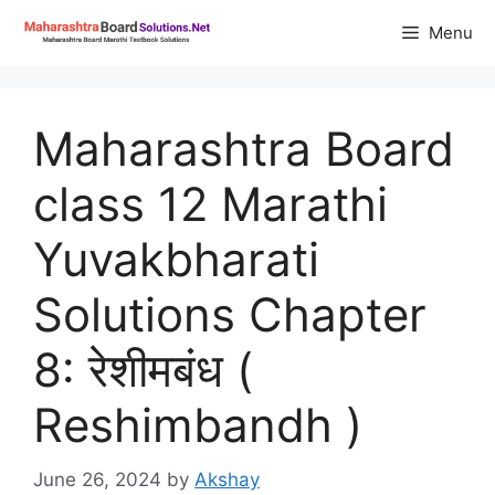
Skip
Menu
to
content
Maharashtra Board
class 12 Marathi
Yuvakbharati
Solutions Chapter
8: रेशीमबंध (
Reshimbandh )
June 26, 2024
by
Akshay