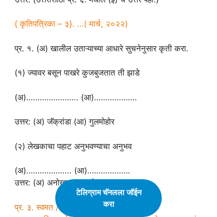
{ कृतिपत्रिका – ३}. …( मार्च, २०२२)
प्र. १. (अ) खालील उताऱ्याच्या आधारे सुचनेनुसार कृती करा.
(१) ज्यावर बसून पाखरे कुजबुजतात ती झाडे
(अ)………………….. (आ)……………….
उत्तर: (अ) जॅक्रांडा (आ) गुलमोहोर
(२) लेखकाचा पहाट अनुभवण्याचा अनुभव
(अ)……………….. (आ)……………….
उत्तर: (अ) अनोखा. (आ) लोभसवाणा
टेलिग्राम चॅनलला जॉईन
करा
प्र. ३. स्वमत / अभिव्यक्ती.