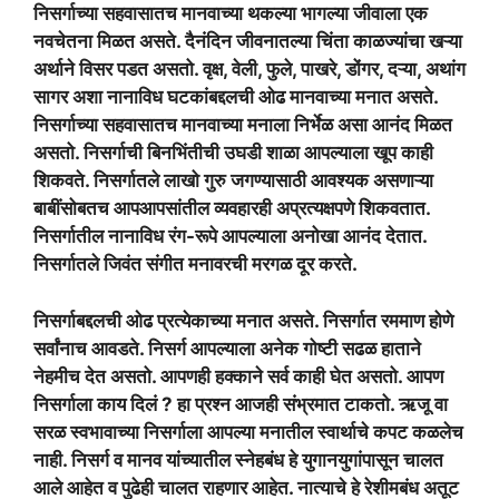
निसर्गाच्या सहवासातच मानवाच्या थकल्या भागल्या जीवाला एक
नवचेतना मिळत असते. दैनंदिन जीवनातल्या चिंता काळज्यांचा खऱ्या
अर्थाने विसर पडत असतो. वृक्ष, वेली, फुले, पाखरे, डोंगर, दऱ्या, अथांग
सागर अशा नानाविध घटकांबद्दलची ओढ मानवाच्या मनात असते.
निसर्गाच्या सहवासातच मानवाच्या मनाला निर्भेळ असा आनंद मिळत
असतो. निसर्गाची बिनभिंतीची उघडी शाळा आपल्याला खूप काही
शिकवते. निसर्गातले लाखो गुरु जगण्यासाठी आवश्यक असणाऱ्या
बाबींसोबतच आपआपसांतील व्यवहारही अप्रत्यक्षपणे शिकवतात.
निसर्गातील नानाविध रंग-रूपे आपल्याला अनोखा आनंद देतात.
निसर्गातले जिवंत संगीत मनावरची मरगळ दूर करते.
निसर्गाबद्दलची ओढ प्रत्येकाच्या मनात असते. निसर्गात रममाण होणे
सर्वांनाच आवडते. निसर्ग आपल्याला अनेक गोष्टी सढळ हाताने
नेहमीच देत असतो. आपणही हक्काने सर्व काही घेत असतो. आपण
निसर्गाला काय दिलं ? हा प्रश्न आजही संभ्रमात टाकतो. ऋजू वा
सरळ स्वभावाच्या निसर्गाला आपल्या मनातील स्वार्थाचे कपट कळलेच
नाही. निसर्ग व मानव यांच्यातील स्नेहबंध हे युगानयुगांपासून चालत
आले आहेत व पुढेही चालत राहणार आहेत. नात्याचे हे रेशीमबंध अतूट