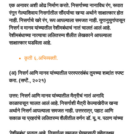
एक अनावर अशी ओढ निर्माण करते. निसर्गाच्या नानाविध रंग, रूपात
रंगून गेल्याशिवाय निसर्गातील सौंदर्याचा खऱ्या अर्थाने साक्षात्कार होत
नाही. निसर्गाचे खरे रंग, रूप आपल्याला समजत नाही. युगानुयुगांपासून
निसर्ग व मानव यांच्यातील रेशीमबंधाचं नातं चालतं आलं आहे.
रेशीमबंधाच्या नात्याचा ललितरम्य शैलीत लेखकाने आपल्याला
साक्षात्कार घडविला आहे.
कृती ६.अभिव्यक्ती.
(अ) निसर्ग आणि मानव यांच्यातील परस्परसंबंध तुमच्या शब्दांत स्पष्ट
करा. (सप्टें., २०२१)
उत्तर: निसर्ग आणि मानव यांच्यातील मैत्रीचं नातं अनादि
काळापासून चालत आलं आहे. निसर्गाशी मैत्री केल्याखेरीज खऱ्या
अर्थाने निसर्ग आपल्याला समजत नाही. उत्तररात्र, पहाट आणि
सकाळ या प्रहरांचे ललितरम्य शैलीतील वर्णन डॉ. यू. म. पठाण यांच्या
‘
रेशीमबंध’ पाठात आहे. निसर्गाला समजून घेण्यासाठी संवेदनक्षम