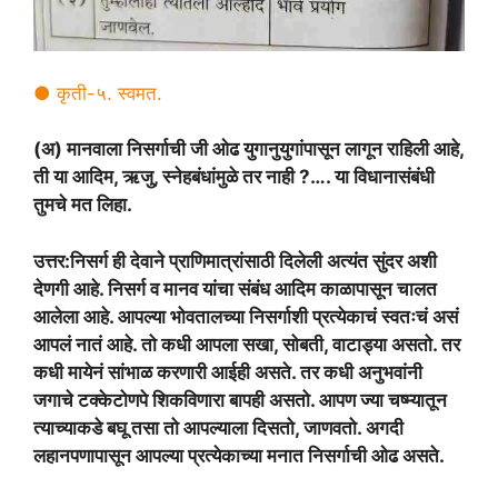
● कृती-५. स्वमत.
(अ) मानवाला निसर्गाची जी ओढ युगानुयुगांपासून लागून राहिली आहे,
ती या आदिम, ऋजु, स्नेहबंधांमुळे तर नाही ?…. या विधानासंबंधी
तुमचे मत लिहा.
उत्तर:निसर्ग ही देवाने प्राणिमात्रांसाठी दिलेली अत्यंत सुंदर अशी
देणगी आहे. निसर्ग व मानव यांचा संबंध आदिम काळापासून चालत
आलेला आहे. आपल्या भोवतालच्या निसर्गाशी प्रत्येकाचं स्वतःचं असं
आपलं नातं आहे. तो कधी आपला सखा, सोबती, वाटाड्या असतो. तर
कधी मायेनं सांभाळ करणारी आईही असते. तर कधी अनुभवांनी
जगाचे टक्केटोणपे शिकविणारा बापही असतो. आपण ज्या चष्म्यातून
त्याच्याकडे बघू तसा तो आपल्याला दिसतो, जाणवतो. अगदी
लहानपणापासून आपल्या प्रत्येकाच्या मनात निसर्गाची ओढ असते.