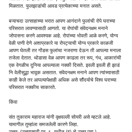
मिळतात. फुलझाडांची आवड प्रत्येकाच्या मनात असते.
बऱ्याचदा उत्साहाच्या भरात आपण आनंदाने फुलांची रोपे घराच्या
परिसरात लावण्यासाठी आणतो. या रोपांची संवेदनक्षम मनाने
जोपासना करणे आवश्यक आहे. रोपांच्या भोवती आळे करणे, योग्य
वेळी पाणी देणे अशाप्रकारे या रोपट्याची योग्य प्रकारे काळजी
आपण घेतली तर गोंडस फुलांचा नजराणा देऊन ती आपल्या मनाला
तजेला देतात. थोडासा वेळ आपण काढला तर रूप, गंध, आकारांची
एक वेगळीच दुनिया आपल्याला नक्की दिसते. इवली इवली ही झाडं
नि वेलीसुद्धा भावूक असतात. संवेदनक्षम मनाने आपण त्यांच्यासाठी
काही केले तर आपल्यापेक्षाही अधिक असे सौंदर्याचे विश्व घराच्या
परिसरात नक्कीच साकारते.
किंवा
संत तुकाराम महाराज यांनी वृक्षवल्ली सोयरी असे म्हटले आहे.
यामागील तुम्हांला समजलेली कारणे लिहा.
उत्तर: (उत्तरासाठी प्र. ६. मधील (इ) चे उत्तर पहा.)