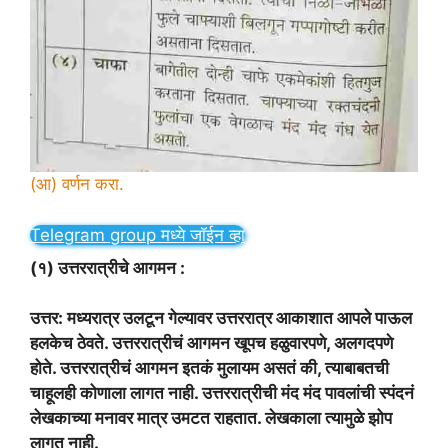
(आ) वर्णन करा.
Telegram group मध्ये जॉईन व्हा
(१) उत्तररात्रीचे आगमन :
उत्तर: मध्यरात्र उलटून गेल्यावर उत्तररात्र आकाशात आपले पाऊल
हलकेच ठेवते. उत्तररात्रीचं आगमन खूपच हळुवारपणे, अलगदपणे
होते. उत्तररात्रीचं आगमन इतकं मुलायम असतं की, त्याबाबतची
चाहूलही कोणाला लागत नाही. उत्तररात्रीची मंद मंद पावलांची स्पंदनं
लेखकाच्या मनावर मात्र उमटत राहतात. लेखकाला त्यामुळे झोप
लागत नाही.