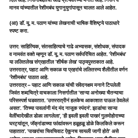
मानव यांच्यातील रेशीमबंध युगानुयुगांपासून चालत आले आहेत.
(आ) डॉ. यू. म. पठाण यांच्या लेखनाची भाषिक वैशिष्ट्ये पाठाधारे
स्पष्ट करा.
उत्तर: साहित्यिक, संतसाहित्याचे गाढे अभ्यासक, संशोधक, संपादक
व नामवंत वक्ते म्हणून डॉ. यू. म. पठाण सर्वपरिचित आहेत. ‘रेशीमबंध’
या ललितलेख संग्रहातील ‘शीर्षक लेख’ पाठ्यपुस्तकात आहे.
उत्तररात्र, पहाट आणि सकाळ या प्रहरांचे ललितरम्य शैलीतील वर्णन
‘रेशीमबंध’ पाठात आहे.
उत्तररात्र – पहाट आणि सकाळ यांची संवेदनक्षम मनाने टिपलेली
जिवंत शब्दचित्रे वाचकाला निसर्गातील ‘साऱ्या अनोख्या चैतन्याचा
परिसस्पर्श घडवतात. ‘उत्तररात्रीनं हलकेच आकाशात पाऊल ठेवलेलं
असत’. ‘तिच्या पावलांनी मंद मंद नाजूक स्पंदनं’. झाडांचा साऱ्या
वेलींचादेखील डोळा लागलेला’, ‘ही इवली इवली पाखरं गुलमोहोराच्या
घरट्यांतून, जॅक्रांडाच्या फांद्यांवरून हळूहळू डोळे किलकिले करून
पाहातात’. ‘पाखरांचा चिवचिवाट ऐकूनच सायली जागी होते’ असे