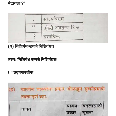
भेटायला ?’
(२) निशिगंध म्हणजे निशिगंधच
उत्तर: निशिगंध म्हणजे निशिगंधच!
! =उद्गगारचीन्ह