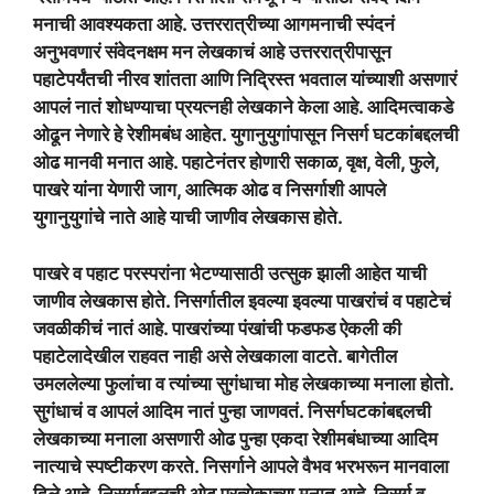
मनाची आवश्यकता आहे. उत्तररात्रीच्या आगमनाची स्पंदनं
अनुभवणारं संवेदनक्षम मन लेखकाचं आहे उत्तररात्रीपासून
पहाटेपर्यंतची नीरव शांतता आणि निद्रिस्त भवताल यांच्याशी असणारं
आपलं नातं शोधण्याचा प्रयत्नही लेखकाने केला आहे. आदिमत्वाकडे
ओढून नेणारे हे रेशीमबंध आहेत. युगानुयुगांपासून निसर्ग घटकांबद्दलची
ओढ मानवी मनात आहे. पहाटेनंतर होणारी सकाळ, वृक्ष, वेली, फुले,
पाखरे यांना येणारी जाग, आत्मिक ओढ व निसर्गाशी आपले
युगानुयुगांचे नाते आहे याची जाणीव लेखकास होते.
पाखरे व पहाट परस्परांना भेटण्यासाठी उत्सुक झाली आहेत याची
जाणीव लेखकास होते. निसर्गातील इवल्या इवल्या पाखरांचं व पहाटेचं
जवळीकीचं नातं आहे. पाखरांच्या पंखांची फडफड ऐकली की
पहाटेलादेखील राहवत नाही असे लेखकाला वाटते. बागेतील
उमललेल्या फुलांचा व त्यांच्या सुगंधाचा मोह लेखकाच्या मनाला होतो.
सुगंधाचं व आपलं आदिम नातं पुन्हा जाणवतं. निसर्गघटकांबद्दलची
लेखकाच्या मनाला असणारी ओढ पुन्हा एकदा रेशीमबंधाच्या आदिम
नात्याचे स्पष्टीकरण करते. निसर्गाने आपले वैभव भरभरून मानवाला
दिले आहे. निसर्गाबद्दलची ओढ प्रत्येकाच्या मनात आहे. निसर्ग व