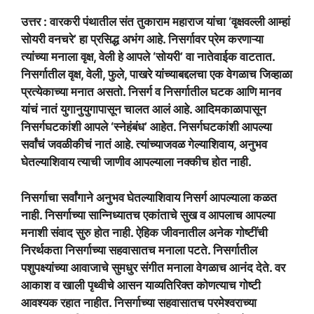
उत्तर : वारकरी पंथातील संत तुकाराम महाराज यांचा ‘वृक्षवल्ली आम्हां
सोयरी वनचरे’ हा प्रसिद्ध अभंग आहे. निसर्गावर प्रेम करणाऱ्या
त्यांच्या मनाला वृक्ष, वेली हे आपले ‘सोयरी’ वा नातेवाईक वाटतात.
निसर्गातील वृक्ष, वेली, फुले, पाखरे यांच्याबद्दलचा एक वेगळाच जिव्हाळा
प्रत्येकाच्या मनात असतो. निसर्ग व निसर्गातील घटक आणि मानव
यांचं नातं युगानुयुगापासून चालत आलं आहे. आदिमकाळापासून
निसर्गघटकांशी आपले ‘स्नेहंबंध’ आहेत. निसर्गघटकांशी आपल्या
सर्वांचं जवळीकीचं नातं आहे. त्यांच्याजवळ गेल्याशिवाय, अनुभव
घेतल्याशिवाय त्याची जाणीव आपल्याला नक्कीच होत नाही.
निसर्गाचा सर्वांगाने अनुभव घेतल्याशिवाय निसर्ग आपल्याला कळत
नाही. निसर्गाच्या सान्निध्यातच एकांताचे सुख व आपलाच आपल्या
मनाशी संवाद सुरु होत नाही. ऐहिक जीवनातील अनेक गोष्टींची
निरर्थकता निसर्गाच्या सहवासातच मनाला पटते. निसर्गातील
पशुपक्ष्यांच्या आवाजाचे सुमधुर संगीत मनाला वेगळाच आनंद देते. वर
आकाश व खाली पृथ्वीचे आसन याव्यतिरिक्त कोणत्याच गोष्टी
आवश्यक रहात नाहीत. निसर्गाच्या सहवासातच परमेश्वराच्या