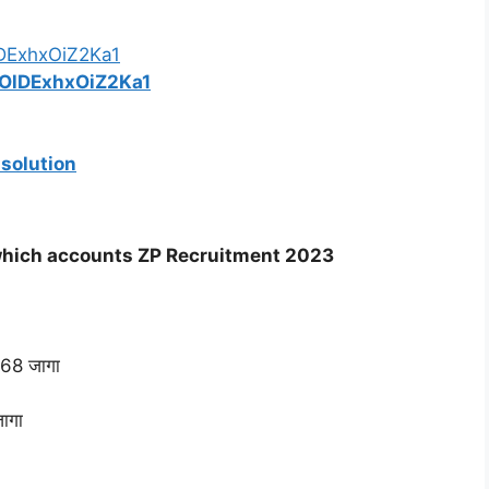
DExhxOiZ2Ka1
OlDExhxOiZ2Ka1
solution
which accounts ZP Recruitment 2023
568 जागा
ागा