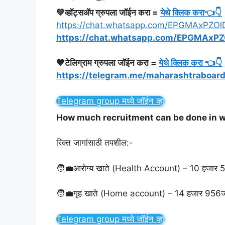
💚व्हॉट्सॲप ग्रुपला जॉईन करा =
येथे क्लिक करा👈👇
https://chat.whatsapp.com/EPGMAxPZOl
https://chat.whatsapp.com/EPGMAxPZ
💙टेलिग्राम ग्रुपला जॉईन करा =
येथे क्लिक करा 👈👇
https://telegram.me/maharashtraboard
Telegram group मध्ये जॉईन व्हा
How much recruitment can be done in 
रिक्त जागांसाठी तपशील:-
🧑‍💼आरोग्य खाते (Health Account) – 10 हजार 
🧑‍💼गृह खाते (Home account) – 14 हजार 956ज
Telegram group मध्ये जॉईन व्हा