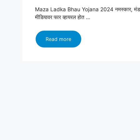
Maza Ladka Bhau Yojana 2024 नमस्कार, मंडळी
मीडियावर फार व्हायरल होत …
Maza
Read more
Ladka
Bhau
Yojana
2024:माझा
लाडका
भाऊ
योजना
का
होत
आहे
सोशल
मीडियावर
व्हायरल!Aaply