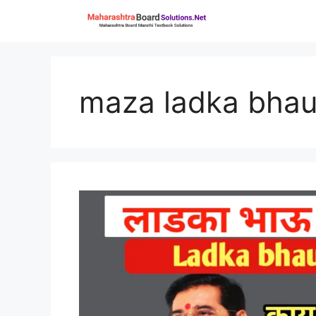
Skip
to
content
maza ladka bhau