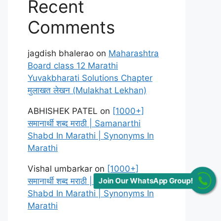
Recent
Comments
jagdish bhalerao
on
Maharashtra
Board class 12 Marathi
Yuvakbharati Solutions Chapter
मुलाखत लेखन (Mulakhat Lekhan)
ABHISHEK PATEL
on
[1000+]
समानार्थी शब्द मराठी | Samanarthi
Shabd In Marathi | Synonyms In
Marathi
Vishal umbarkar
on
[1000+]
समानार्थी शब्द मराठी | Samanarthi
Join Our WhatsApp Group!
Shabd In Marathi | Synonyms In
Marathi