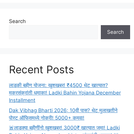
2024:
सर्व
स्पर्धा
Search
परीक्षांचे
Search
वेळापत्रक
जाहीर!
लगेच
बघा!
Recent Posts
लाडकी बहीण योजना: खुशखबर! ₹4500 थेट खात्यात?
मकरसंक्रांती धमाका! Ladki Bahin Yojana December
Installment
Dak Vibhag Bharti 2026: 10वी पास? थेट मुलाखतीने
पोस्ट ऑफिसमध्ये नोकरी! 5000+ कमवा!
🚨लाडक्या बहीणींनो खुशखबर! 3000₹ खात्यात जमा! Ladki