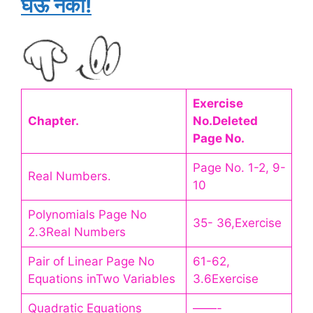
घेऊ नका!
Exercise
Chapter.
No.Deleted
Page No.
Page No. 1-2, 9-
Real Numbers.
10
Polynomials Page No
35- 36,Exercise
2.3Real Numbers
Pair of Linear Page No
61-62,
Equations inTwo Variables
3.6Exercise
Quadratic Equations
——-