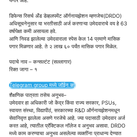
येणार आहे.
डिफेन्स रिसर्च अँड डेव्हलपमेंट ऑर्गनायझेशन म्हणजेच(DRDO)
अधिसूचनेनुसार या भरतीसाठी अर्ज करणाऱ्या उमेदवाराचे वय हे 63
वर्षापेक्षा कमी असायला हवे.
आणि निवड झालेल्या उमेदवाराला स्पेस केल 14 प्रमाणे मासिक
पगार मिळणार आहे. ते २ लाख ६० पर्यंत मासिक पगार मिळेल.
पदाचे नाव – कन्सल्टंट (सल्लागार)
रिक्त जागा – १
Telegram group मध्ये जॉईन व्हा
शैक्षणिक पात्रता तसेच अनुभव–
उमेदवार हा अधिकारी जो केंद्र किंवा राज्य सरकार, PSUs,
स्वायत्त संस्था, विद्यापीठं, सरकारच्या R&D ऑर्गनायझेशनमधून
सेवानिवृत्त झालेला असणे गरजेचे आहे. ज्या पदासाठी उमेदवार अर्ज
करत आहे, त्यातील प्रॅक्टिकल नॉलेज व अनुभव असावा. DRDO
मध्ये काम करण्याचा अनुभव असलेल्या व्यक्तींना प्राधान्य देण्यात