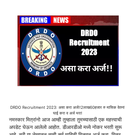
DRDO Recruitment 2023: असा करा अर्ज!!2लाख60हजार रु मासिक वेतन!
घाई करा व अर्ज भरा!
नमस्कार मित्रांनो आज आम्ही तुम्हाला तुमच्यासाठी एक महत्त्वाची
अपडेट घेऊन आलेलो आहोत. डीआरडीओ मध्ये नोकर भरती सुरू
आहे. तरी या लेखातून तुम्ही सर्व माहिती मिळवून अर्ज करा. मित्र