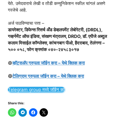
येते. उमेदवाराचे लेखी व तोंडी कम्युनिकेशन स्कील चांगलं असणे
गरजेचे आहे.
अर्ज पाठविण्याचा पत्ता –
डायरेक्टर, डिफेन्स रिसर्च अँड डेव्हलपमेंट लेबोरेटरी, (DRDL),
गव्हर्नमेंट ऑफ इंडिया, संरक्षण मंत्रालय, DRDO, डॉ. एपीजे अब्दुल
कलाम मिसाईल कॉम्प्लेक्स, कांचनबाग पीओ, हैदराबाद, तेलंगणा –
५०० ०५८, फोन क्रमांक ०४०-२४५८३०१७
🟢
व्हॉट्सॲप ग्रुपला जॉईन करा – येथे क्लिक करा
🔵
टेलिग्राम ग्रुपला जॉईन करा – येथे क्लिक करा
Telegram group मध्ये जॉईन व्हा
Share this: