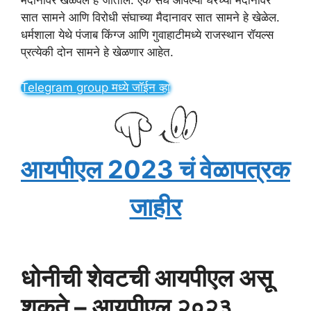
मैदानांवर खेळवले हे जातील. एक संघ आपल्या घरच्या मैदानावर
सात सामने आणि विरोधी संघाच्या मैदानावर सात सामने हे खेळेल.
धर्मशाला येथे पंजाब किंग्ज आणि गुवाहाटीमध्ये राजस्थान रॉयल्स
प्रत्येकी दोन सामने हे खेळणार आहेत.
Telegram group मध्ये जॉईन व्हा
आयपीएल 2023 चं वेळापत्रक
जाहीर
धोनीची शेवटची आयपीएल असू
शकते – आयपीएल २०२३