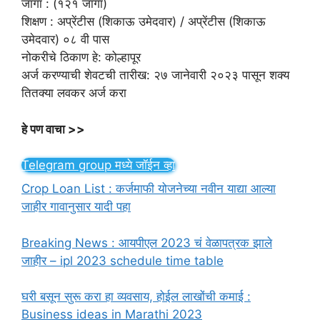
जागा : (१२१ जागा)
शिक्षण : अप्रेंटीस (शिकाऊ उमेदवार) / अप्रेंटीस (शिकाऊ
उमेदवार) ०८ वी पास
नोकरीचे ठिकाण हे: कोल्हापूर
अर्ज करण्याची शेवटची तारीख: २७ जानेवारी २०२३ पासून शक्य
तितक्या लवकर अर्ज करा
हे पण वाचा >>
Telegram group मध्ये जॉईन व्हा
Crop Loan List : कर्जमाफी योजनेच्या नवीन याद्या आल्या
जाहीर गावानुसार यादी पहा
Breaking News : आयपीएल 2023 चं वेळापत्रक झाले
जाहीर – ipl 2023 schedule time table
घरी बसून सुरू करा हा व्यवसाय, होईल लाखोंची कमाई :
Business ideas in Marathi 2023